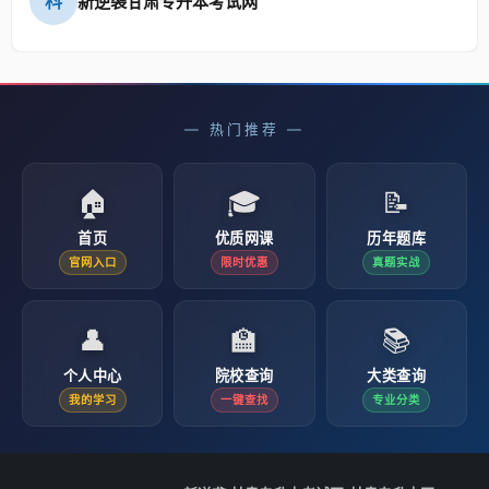
科
新逆袭甘肃专升本考试网
— 热门推荐 —
🏠
🎓
📝
首页
优质网课
历年题库
官网入口
限时优惠
真题实战
👤
🏫
📚
个人中心
院校查询
大类查询
我的学习
一键查找
专业分类