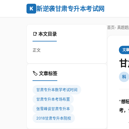
新逆袭甘肃专升本考试网
K
首页
真题题
📑 本文目录
正文
文
甘
🏷️ 文章标签
科
甘肃专升本数学考试时间
甘肃专升本考场布置
"
想
张雪峰谈甘肃专升本
考，
2018甘肃专升本院校