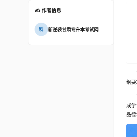
✍️ 作者信息
科
新逆袭甘肃专升本考试网
纲要
成学
品德