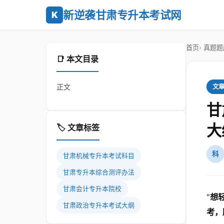
新逆袭甘肃专升本考试网
K
首页
真题题
📑 本文目录
正文
文
甘
大
🏷️ 文章标签
科
甘肃机械专升本考试科目
甘肃专升本综合测评办法
甘肃会计专升本院校
"
想
甘肃政治专升本考试大纲
考，