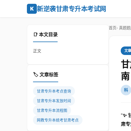
新逆袭甘肃专升本考试网
K
首页
真题题
📑 本文目录
正文
文
甘
南
🏷️ 文章标签
科
甘肃专升本考点查询
甘肃专升本发放时间
甘肃专升本流程图
"
✨
网教专升本统考甘肃考点
肃专