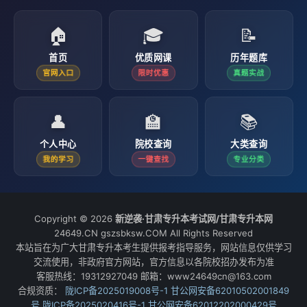
🏠
🎓
📝
首页
优质网课
历年题库
官网入口
限时优惠
真题实战
👤
🏫
📚
个人中心
院校查询
大类查询
我的学习
一键查找
专业分类
Copyright © 2026
新逆袭·甘肃专升本考试网/甘肃专升本网
24649.CN gszsbksw.COM All Rights Reserved
本站旨在为广大甘肃专升本考生提供报考指导服务，网站信息仅供学习
交流使用，非政府官方网站，官方信息以各院校招办发布为准
客服热线：19312927049 邮箱：www24649cn@163.com
合规资质：
陇ICP备2025019008号-1
甘公网安备62010502001849
号
陇ICP备2025020416号-1
甘公网安备62012202000429号