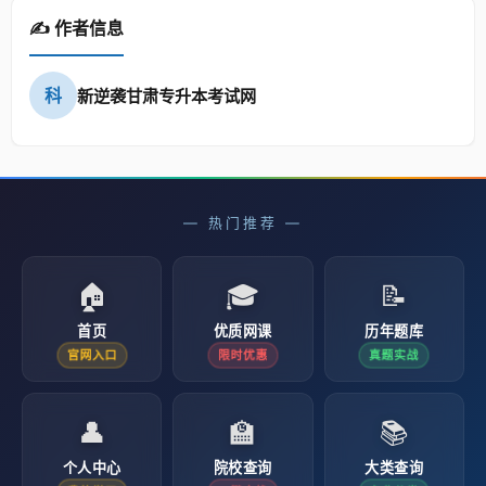
✍️ 作者信息
科
新逆袭甘肃专升本考试网
— 热门推荐 —
🏠
🎓
📝
首页
优质网课
历年题库
官网入口
限时优惠
真题实战
👤
🏫
📚
个人中心
院校查询
大类查询