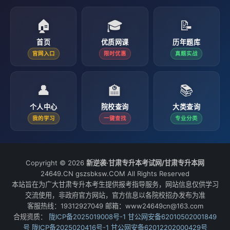
🏠
🎓
📝
首页
优质网课
历年题库
官网入口
限时优惠
真题实战
👤
🏫
📚
个人中心
院校查询
大类查询
我的学习
一键查找
专业分类
Copyright © 2026
新逆袭·甘肃专升本考试网/甘肃专升本网
24649.CN gszsbksw.COM All Rights Reserved
本站旨在为广大甘肃专升本考生提供报考指导服务，网站信息仅供学习
交流使用，非政府官方网站，官方信息以各院校招办发布为准
客服热线：19312927049 邮箱：www24649cn@163.com
合规资质：
陇ICP备2025019008号-1
甘公网安备62010502001849
号
陇ICP备2025020416号-1
甘公网安备62012202000429号