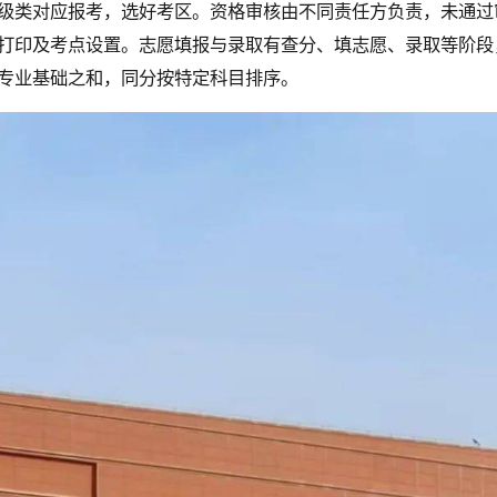
级类对应报考，选好考区。资格审核由不同责任方负责，未通过
打印及考点设置。志愿填报与录取有查分、填志愿、录取等阶段
专业基础之和，同分按特定科目排序。