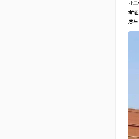
业二
考证
质与