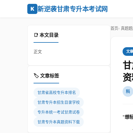
新逆袭甘肃专升本考试网
K
首页
真题题
📑 本文目录
正文
文
甘
资
🏷️ 文章标签
科
甘肃省高校专升本排名
甘肃专升本招生目录学校
专升本统一考试甘肃试卷
"
想
甘肃专升本真题资料下载