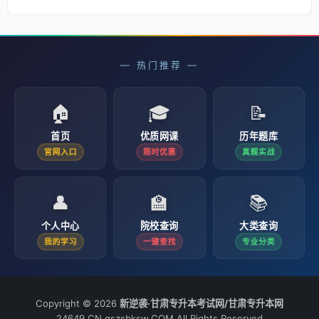
— 热门推荐 —
🏠
🎓
📝
首页
优质网课
历年题库
官网入口
限时优惠
真题实战
👤
🏫
📚
个人中心
院校查询
大类查询
我的学习
一键查找
专业分类
Copyright © 2026
新逆袭·甘肃专升本考试网/甘肃专升本网
24649.CN gszsbksw.COM All Rights Reserved