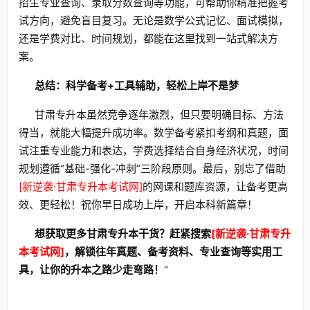
招生专业查询、录取分数查询等功能，可帮助你精准把握考
试方向，避免盲目复习。无论是数学公式记忆、面试模拟，
还是学费对比、时间规划，都能在这里找到一站式解决方
案。
总结：科学备考+工具辅助，轻松上岸不是梦
甘肃专升本虽然竞争逐年激烈，但只要明确目标、方法
得当，就能大幅提升成功率。数学备考紧扣考纲和真题，面
试注重专业能力和表达，学费选择结合自身经济状况，时间
规划遵循“基础-强化-冲刺”三阶段原则。最后，别忘了借助
[新逆袭·甘肃专升本考试网]
的网课和题库资源，让备考更高
效、更轻松！祝你早日成功上岸，开启本科新篇章！
想获取更多甘肃专升本干货？赶紧搜索
[新逆袭·甘肃专升
本考试网]
，解锁往年真题、备考资料、专业查询等实用工
具，让你的升本之路少走弯路！
"