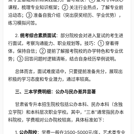
课程，梳理专业知识框架；② 关注行业热点，了解专业前
沿动态；③ 准备自我介绍（突出获奖经历、学业优势），
练习模拟问答。
2.
统考综合素质面试
：部分院校会对进入复试的考生进
行面试，考察沟通能力、职业规划等。技巧：① 穿着得
体，保持自信；② 提前了解报考院校的办学特色和专业优
势；③ 回答问题时逻辑清晰，结合自身经历举例说明。
总体而言，面试难度适中，只要提前准备充分，展现出
积极的学习态度和专业潜力，通过率较高。
三、三本学费明细：公办与民办差异显著
甘肃省专升本招生院校包括公办本科、民办本科（含独
立学院）和本科层次职业学校。其中，“三本”通常指民办本
科院校，学费相对公办院校较高，具体标准如下：
1.
公办院校
：学费一般在3500-5000元/年，艺术类专业