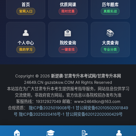
首页
优质网课
历年题库
官网入口
限时优惠
真题实战
👤
🏫
📚
个人中心
院校查询
大类查询
我的学习
一键查找
专业分类
Copyright © 2026
新逆袭·甘肃专升本考试网/甘肃专升本网
24649.CN gszsbksw.COM All Rights Reserved
本站旨在为广大甘肃专升本考生提供报考指导服务，网站信息仅供学习
交流使用，非政府官方网站，官方信息以各院校招办发布为准
客服热线：19312927049 邮箱：www24649cn@163.com
合规资质：
陇ICP备2025019008号-1
甘公网安备62010502001849
号
陇ICP备2025020416号-1
甘公网安备62012202000429号
🏠
🎓
📝
👤