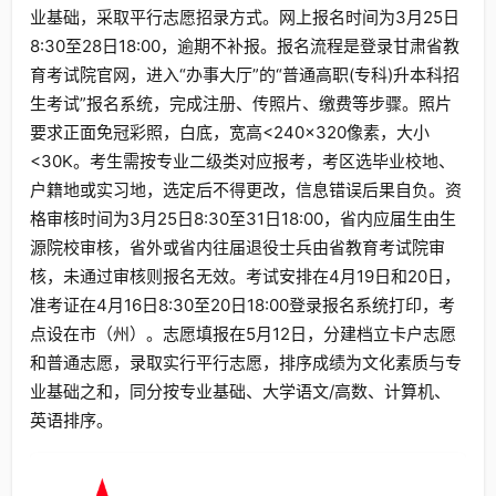
业基础，采取平行志愿招录方式。网上报名时间为3月25日
8:30至28日18:00，逾期不补报。报名流程是登录甘肃省教
育考试院官网，进入“办事大厅”的“普通高职(专科)升本科招
生考试”报名系统，完成注册、传照片、缴费等步骤。照片
要求正面免冠彩照，白底，宽高<240×320像素，大小
<30K。考生需按专业二级类对应报考，考区选毕业校地、
户籍地或实习地，选定后不得更改，信息错误后果自负。资
格审核时间为3月25日8:30至31日18:00，省内应届生由生
源院校审核，省外或省内往届退役士兵由省教育考试院审
核，未通过审核则报名无效。考试安排在4月19日和20日，
准考证在4月16日8:30至20日18:00登录报名系统打印，考
点设在市（州）。志愿填报在5月12日，分建档立卡户志愿
和普通志愿，录取实行平行志愿，排序成绩为文化素质与专
业基础之和，同分按专业基础、大学语文/高数、计算机、
英语排序。