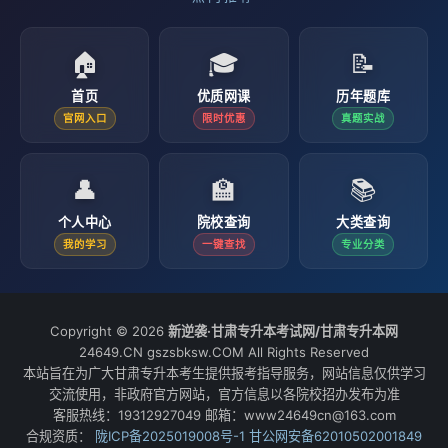
🏠
🎓
📝
首页
优质网课
历年题库
官网入口
限时优惠
真题实战
👤
🏫
📚
个人中心
院校查询
大类查询
我的学习
一键查找
专业分类
Copyright © 2026
新逆袭·甘肃专升本考试网/甘肃专升本网
24649.CN gszsbksw.COM All Rights Reserved
本站旨在为广大甘肃专升本考生提供报考指导服务，网站信息仅供学习
交流使用，非政府官方网站，官方信息以各院校招办发布为准
客服热线：19312927049 邮箱：www24649cn@163.com
合规资质：
陇ICP备2025019008号-1
甘公网安备62010502001849