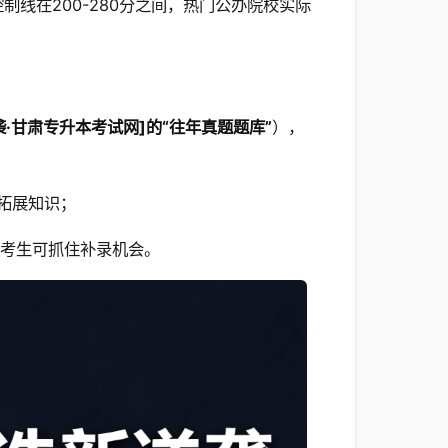
制线在200-280分之间，热门公办院校实际
袭·甘肃专升本考试网]的“往年真题题库”
），
）拓展知识；
的考生可抓住补录机会。