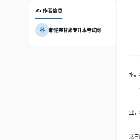
✍️ 作者信息
科
新逆袭甘肃专升本考试网
水。
业，
这三