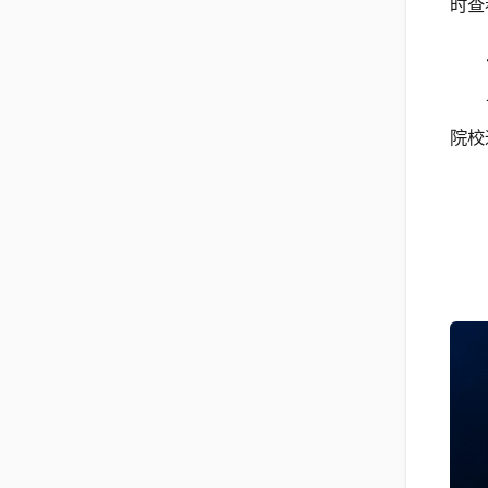
时查
院校