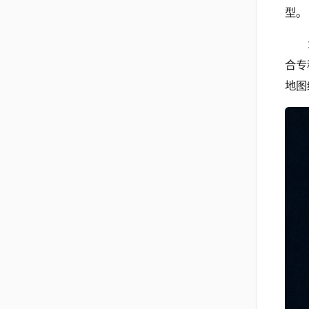
型。
合专
地图