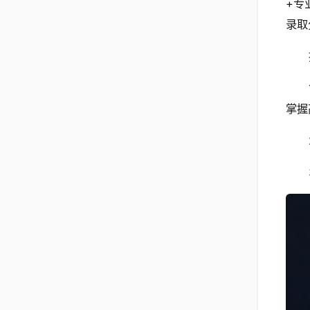
+专
录取
掌握