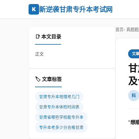
新逆袭甘肃专升本考试网
K
首页
真题题
📑 本文目录
正文
文
甘
及
🏷️ 文章标签
科
甘肃专升本地理考几门
甘肃专升本体检时间表
甘肃省哪些学校能专升本
"
想
专升本考多少分合格甘肃