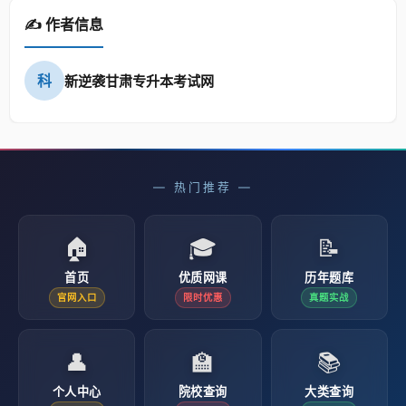
✍️ 作者信息
科
新逆袭甘肃专升本考试网
— 热门推荐 —
🏠
🎓
📝
首页
优质网课
历年题库
官网入口
限时优惠
真题实战
👤
🏫
📚
个人中心
院校查询
大类查询