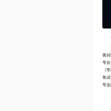
类对
专业
（专
免试
专业