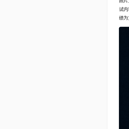
照片
试内
绩为