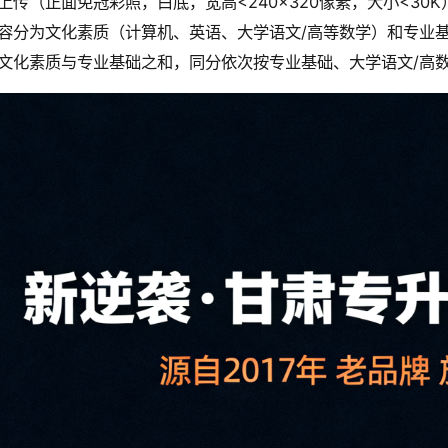
上传（正面免冠彩照，白底，宽高<240×320像素，大小<30K
容分为文化素质（计算机、英语、大学语文/高等数学）和专业基
文化素质与专业基础之和，同分依次按专业基础、大学语文/高