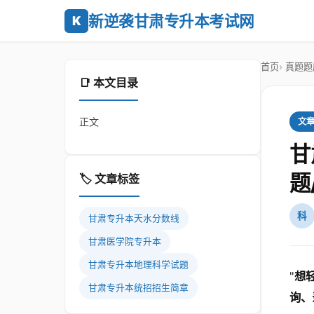
新逆袭甘肃专升本考试网
K
首页
真题题
📑 本文目录
正文
文
甘
题
🏷️ 文章标签
科
甘肃专升本天水分数线
甘肃医学院专升本
甘肃专升本地理科学试题
"
想
甘肃专升本统招招生简章
询、