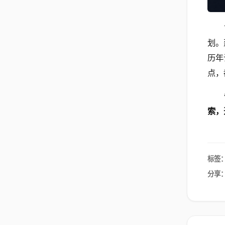
划。
历年
点，
索，
标签
分享