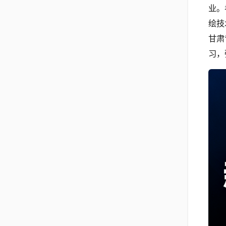
业。
绘技
甘肃
习，