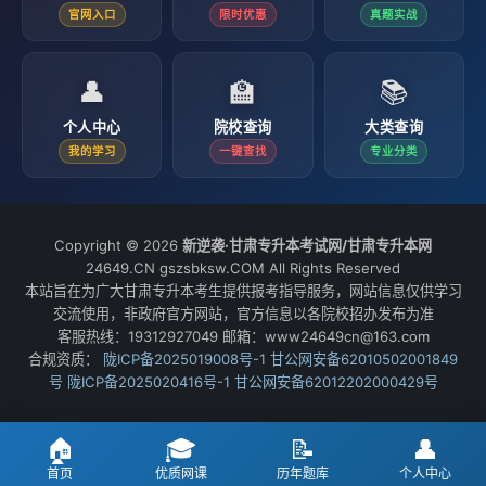
官网入口
限时优惠
真题实战
👤
🏫
📚
个人中心
院校查询
大类查询
我的学习
一键查找
专业分类
Copyright © 2026
新逆袭·甘肃专升本考试网/甘肃专升本网
24649.CN gszsbksw.COM All Rights Reserved
本站旨在为广大甘肃专升本考生提供报考指导服务，网站信息仅供学习
交流使用，非政府官方网站，官方信息以各院校招办发布为准
客服热线：19312927049 邮箱：www24649cn@163.com
合规资质：
陇ICP备2025019008号-1
甘公网安备62010502001849
号
陇ICP备2025020416号-1
甘公网安备62012202000429号
🏠
🎓
📝
👤
首页
优质网课
历年题库
个人中心