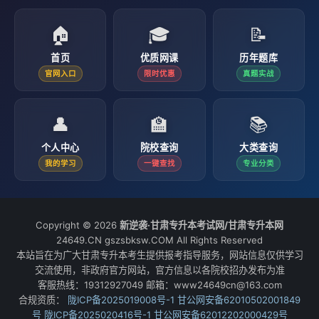
🏠
🎓
📝
首页
优质网课
历年题库
官网入口
限时优惠
真题实战
👤
🏫
📚
个人中心
院校查询
大类查询
我的学习
一键查找
专业分类
Copyright © 2026
新逆袭·甘肃专升本考试网/甘肃专升本网
24649.CN gszsbksw.COM All Rights Reserved
本站旨在为广大甘肃专升本考生提供报考指导服务，网站信息仅供学习
交流使用，非政府官方网站，官方信息以各院校招办发布为准
客服热线：19312927049 邮箱：www24649cn@163.com
合规资质：
陇ICP备2025019008号-1
甘公网安备62010502001849
号
陇ICP备2025020416号-1
甘公网安备62012202000429号