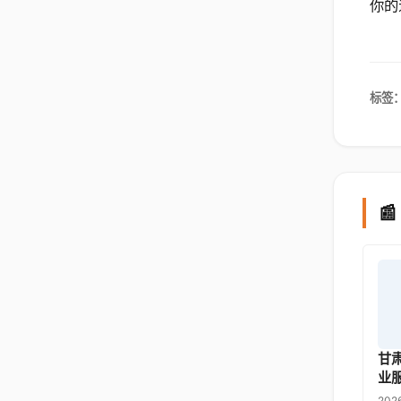
你的
标签

甘
业
202