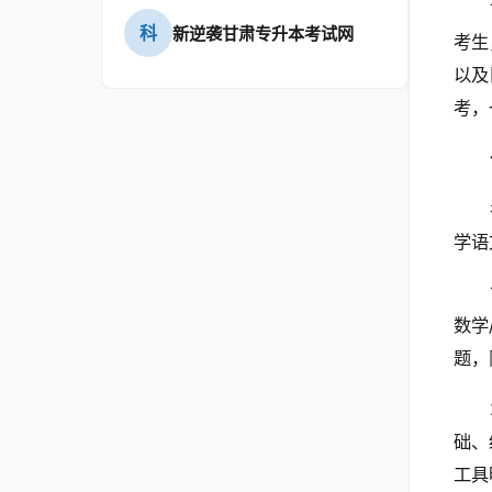
科
新逆袭甘肃专升本考试网
考生
以及
考，
学语
数学
题，
础、
工具