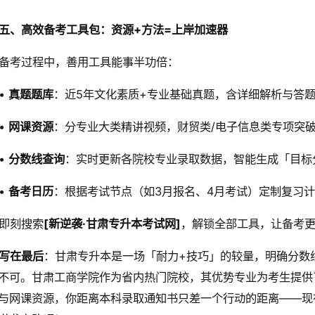
五、高效备考工具包：资源+方法=上岸加速器
备考过程中，善用工具能事半功倍：
•
真题题库
：近5年文化素质+专业基础真题，含详细解析与答
•
网课资源
：分专业大类精讲视频，财贸类/电子信息类专项突
•
分数线查询
：实时更新各院校专业录取数据，智能生成「目标
•
备考日历
：根据考试节点（如3月报名、4月考试）定制复习
即刻搜索
[新逆袭·甘肃专升本考试网]
，解锁全部工具，让备考
写在最后
：甘肃专升本是一场「耐力+技巧」的较量，明确分数
不可。甘肃工商学院作为省内热门院校，其优势专业为考生提供
与网课资源，你距离本科录取通知书只差一个行动的距离——现