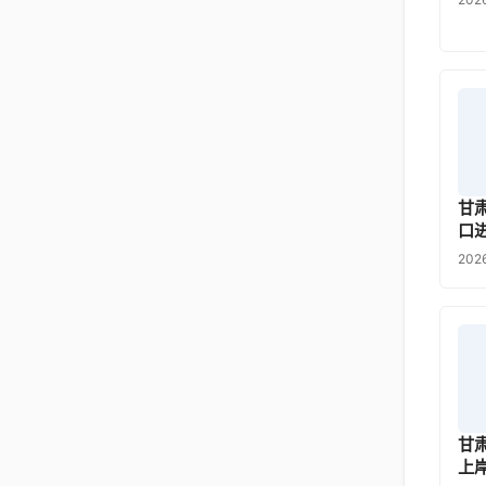
甘
口
202
甘
上