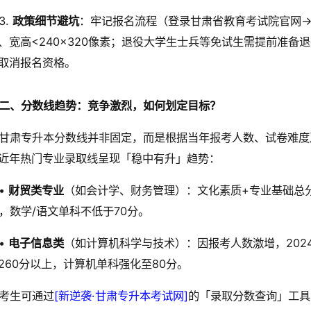
3.
政策细节避坑
：牢记报名流程（登录甘肃省教育考试院官网
、宽高<240×320像素；退役大学生士兵等免试生需提前准
取消报名资格。
二、分数线趋势：竞争激烈，如何划定目标？
甘肃专升本分数线并非固定，而是根据当年报考人数、试卷难度
近年热门专业录取线呈现「稳中有升」趋势：
•
财贸类专业
（如会计学、财务管理）：文化素质+专业基础总分
%，数学/语文单科不低于70分。
•
电子信息类
（如计算机科学与技术）：因报考人数激增，202
260分以上，计算机单科强化至80分。
考生可通过
[新逆袭·甘肃专升本考试网]
的「录取分数查询」工具