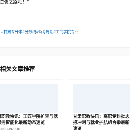
逆袭之路吧！"
：
#甘肃专升本
#分数线
#备考周期
#工商学院专业
 相关文章推荐
肃职教快讯：工匠学院扩容与就
甘肃职教快讯：高职专科批志
服务智能化最新动态速览
报冲刺与就业护航组合拳最新
速览
6年08月08日