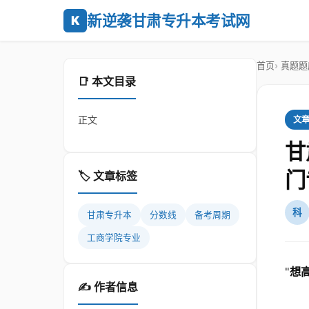
新逆袭甘肃专升本考试网
K
首页
真题题
📑 本文目录
正文
文
甘
门
🏷️ 文章标签
科
甘肃专升本
分数线
备考周期
工商学院专业
"
想
✍️ 作者信息