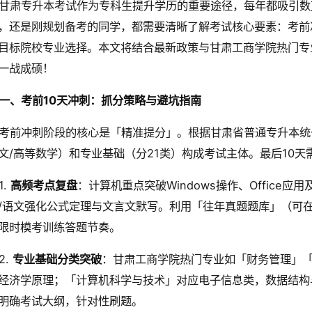
甘肃专升本考试作为专科生提升学历的重要途径，每年都吸引数
，还是刚规划备考的同学，都需要清晰了解考试核心要素：考前
目标院校专业选择。本文将结合最新政策与甘肃工商学院热门专
一战成硕！
一、考前10天冲刺：抓分策略与避坑指南
考前冲刺阶段的核心是「精准提分」。根据甘肃省普通专升本统
文/高等数学）和专业基础（分21类）构成考试主体。最后10天
1.
高频考点复盘
：计算机重点突破Windows操作、Office
/语文强化公式定理与文言文默写。利用「往年真题题库」（可
限时模考训练答题节奏。
2.
专业基础分类突破
：甘肃工商学院热门专业如「财务管理」
经济学原理；「计算机科学与技术」对应电子信息类，数据结构
明确考试大纲，针对性刷题。