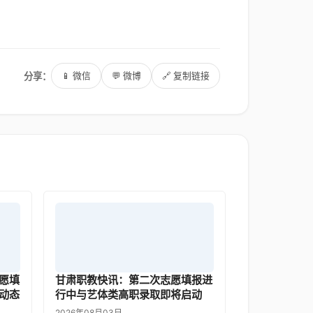
分享：
📱 微信
💬 微博
🔗 复制链接
愿填
甘肃职教快讯：第二次志愿填报进
动态
行中与艺体类高职录取即将启动
2026年08月03日