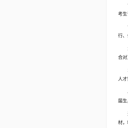
考生
行、
合对
人才
届生
材，