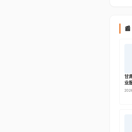

甘
业
202