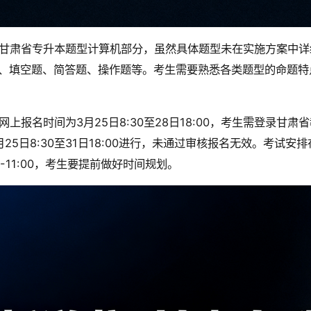
甘肃省专升本题型计算机部分，虽然具体题型未在实施方案中详
、填空题、简答题、操作题等。考生需要熟悉各类题型的命题特
网上报名时间为3月25日8:30至28日18:00，考生需登录
月25日8:30至31日18:00进行，未通过审核报名无效。考试安排
00-11:00，考生要提前做好时间规划。