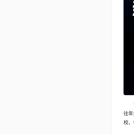
往年
校、