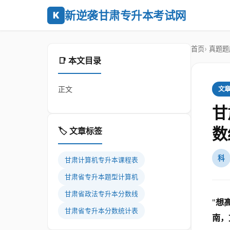
新逆袭甘肃专升本考试网
K
首页
真题题
📑 本文目录
正文
文
甘
数
🏷️ 文章标签
科
甘肃计算机专升本课程表
甘肃省专升本题型计算机
甘肃省政法专升本分数线
"
想
甘肃省专升本分数统计表
南，