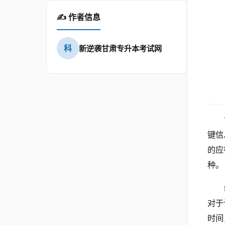
✍️ 作者信息
科
新逆袭甘肃专升本考试网
键信
的应
种。
对于
时间