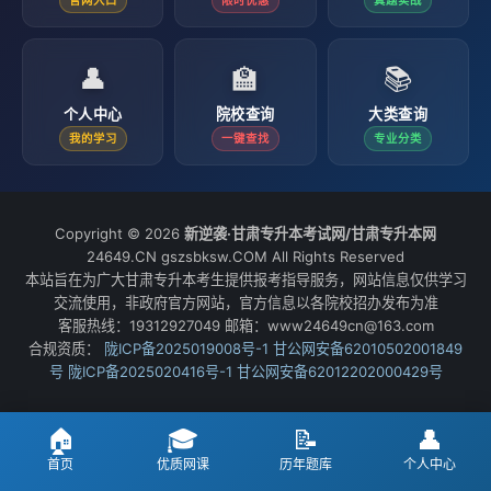
官网入口
限时优惠
真题实战
👤
🏫
📚
个人中心
院校查询
大类查询
我的学习
一键查找
专业分类
Copyright © 2026
新逆袭·甘肃专升本考试网/甘肃专升本网
24649.CN gszsbksw.COM All Rights Reserved
本站旨在为广大甘肃专升本考生提供报考指导服务，网站信息仅供学习
交流使用，非政府官方网站，官方信息以各院校招办发布为准
客服热线：19312927049 邮箱：www24649cn@163.com
合规资质：
陇ICP备2025019008号-1
甘公网安备62010502001849
号
陇ICP备2025020416号-1
甘公网安备62012202000429号
🏠
🎓
📝
👤
首页
优质网课
历年题库
个人中心