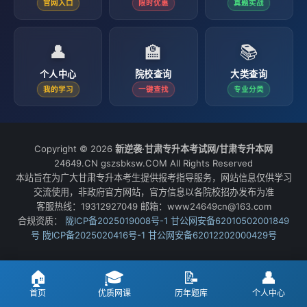
官网入口
限时优惠
真题实战
👤
🏫
📚
个人中心
院校查询
大类查询
我的学习
一键查找
专业分类
Copyright © 2026
新逆袭·甘肃专升本考试网/甘肃专升本网
24649.CN gszsbksw.COM All Rights Reserved
本站旨在为广大甘肃专升本考生提供报考指导服务，网站信息仅供学习
交流使用，非政府官方网站，官方信息以各院校招办发布为准
客服热线：19312927049 邮箱：www24649cn@163.com
合规资质：
陇ICP备2025019008号-1
甘公网安备62010502001849
号
陇ICP备2025020416号-1
甘公网安备62012202000429号
🏠
🎓
📝
👤
首页
优质网课
历年题库
个人中心