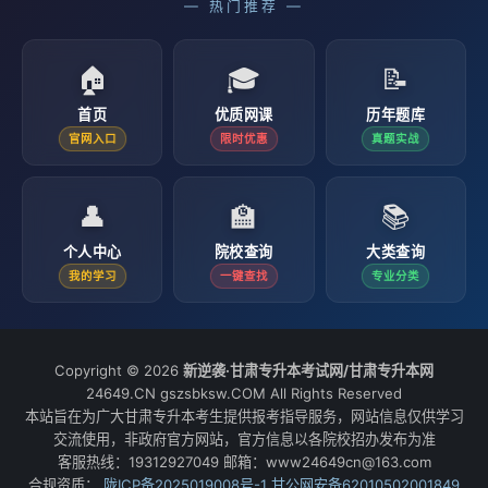
— 热门推荐 —
🏠
🎓
📝
首页
优质网课
历年题库
官网入口
限时优惠
真题实战
👤
🏫
📚
个人中心
院校查询
大类查询
我的学习
一键查找
专业分类
Copyright © 2026
新逆袭·甘肃专升本考试网/甘肃专升本网
24649.CN gszsbksw.COM All Rights Reserved
本站旨在为广大甘肃专升本考生提供报考指导服务，网站信息仅供学习
交流使用，非政府官方网站，官方信息以各院校招办发布为准
客服热线：19312927049 邮箱：www24649cn@163.com
合规资质：
陇ICP备2025019008号-1
甘公网安备62010502001849