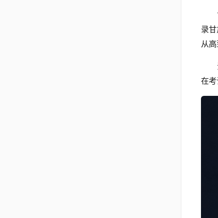
录甘
从高
在考