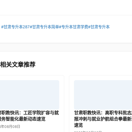
：
#甘肃专升本287
#甘肃专升本简单
#专升本甘肃学费
#甘肃专升本
 相关文章推荐
肃职教快讯：工匠学院扩容与就
甘肃职教快讯：高职专科批志
服务智能化最新动态速览
报冲刺与就业护航组合拳最新
速览
6年08月08日