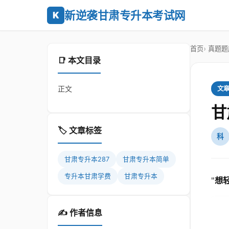
新逆袭甘肃专升本考试网
K
首页
真题题
📑 本文目录
正文
文
甘
🏷️ 文章标签
科
甘肃专升本287
甘肃专升本简单
专升本甘肃学费
甘肃专升本
"
想
✍️ 作者信息