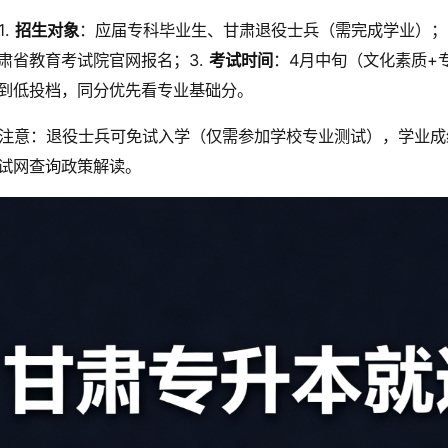
1.
招生对象
：应届专科毕业生、甘肃退役士兵（需完成学业）；
肃省教育考试院官网报名；3.
考试时间
：4月中旬（文化素质+
到低投档，同分优先看专业基础分。
注意：退役士兵可免试入学（仅需参加学校专业测试），学业成
试网查询政策解读。