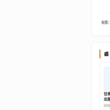
标签

甘
业
202