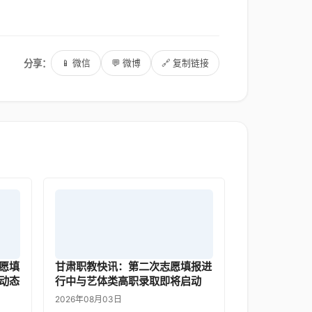
分享：
📱 微信
💬 微博
🔗 复制链接
愿填
甘肃职教快讯：第二次志愿填报进
动态
行中与艺体类高职录取即将启动
2026年08月03日