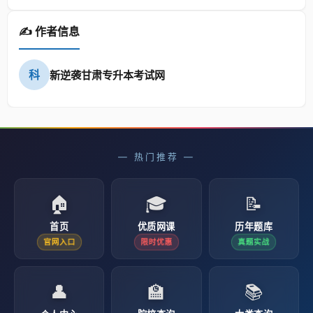
✍️ 作者信息
科
新逆袭甘肃专升本考试网
— 热门推荐 —
🏠
🎓
📝
首页
优质网课
历年题库
官网入口
限时优惠
真题实战
👤
🏫
📚