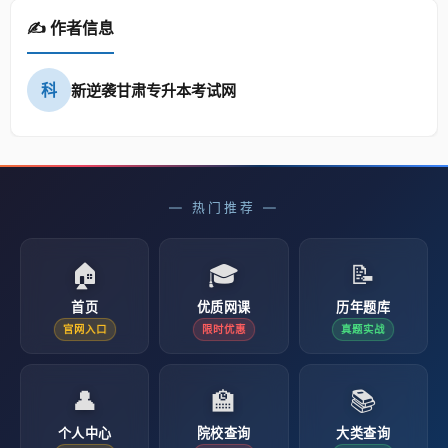
✍️ 作者信息
科
新逆袭甘肃专升本考试网
— 热门推荐 —
🏠
🎓
📝
首页
优质网课
历年题库
官网入口
限时优惠
真题实战
👤
🏫
📚
个人中心
院校查询
大类查询