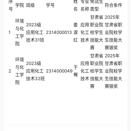
序
姓
专业
免试生
学院
班级
学号
符合条件
号
名
名称
类型
甘肃省
2025年
环境
2023级
姜
应用
职业院
甘肃省职
与化
1
应用化工
2314000013
淑
化工
校学生
业院校学
工学
技术31班
红
技术
技能大
生技能大
院
赛
赛银奖
甘肃省
2025年
环境
2023级
应用
职业院
甘肃省职
与化
于
2
应用化工
2314000049
化工
校学生
业院校学
工学
骞
技术32班
技术
技能大
生技能大
院
赛
赛银奖