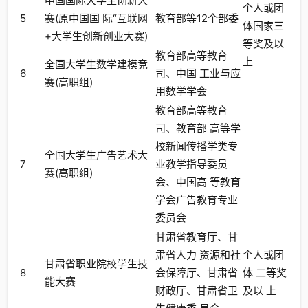
中国国际大学生创新大
个人或团
5
赛(原中国国 际“互联网
教育部等12个部委
体国家三
+大学生创新创业大赛)
等奖及以
教育部高等教育
上
全国大学生数学建模竞
6
司、中国 工业与应
赛(高职组)
用数学学会
教育部高等教育
司、教育部 高等学
校新闻传播学类专
全国大学生广告艺术大
7
业教学指导委员
赛(高职组)
会、中国高 等教育
学会广告教育专业
委员会
甘肃省教育厅、甘
肃省人力 资源和社
个人或团
甘肃省职业院校学生技
8
会保障厅、甘肃省
体 二等奖
能大赛
财政厅、甘肃省卫
及以 上