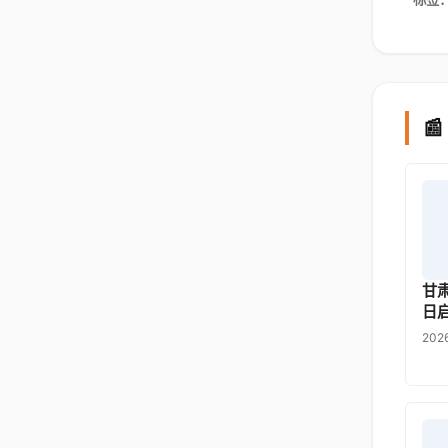

甘
日
202