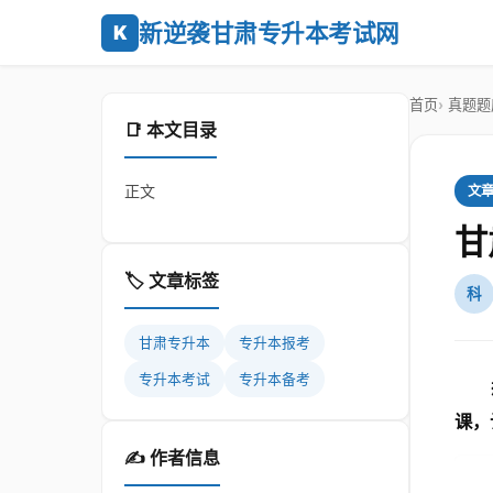
新逆袭甘肃专升本考试网
K
首页
真题题
📑 本文目录
正文
文
甘
🏷️ 文章标签
科
甘肃专升本
专升本报考
专升本考试
专升本备考
课，
✍️ 作者信息