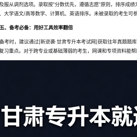
及服从调剂选项。录取按“分数优先，遵循志愿”原则，排序成
、大学语文/高等数学、计算机、英语排序。未被录取的考生可参
五、备考必备：用好工具效率翻倍
备考时，建议通过[新逆袭·甘肃专升本考试网]获取往年真题题
复习重点。对于跨专业或基础薄弱的考生，网课和专项资料能帮