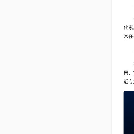
化素
常在
景、
近专