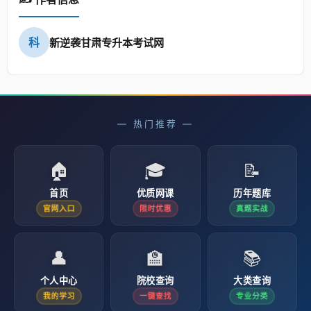
科
新逆袭甘肃专升本考试网
— 热门推荐 —
🏠
🎓
📝
首页
优质网课
历年题库
官网入口
限时优惠
真题实战
👤
🏫
📚
个人中心
院校查询
大类查询
我的学习
一键查找
专业分类