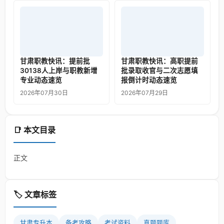
甘肃职教快讯：提前批
甘肃职教快讯：高职提前
30138人上岸与职教新增
批录取收官与二次志愿填
专业动态速览
报倒计时动态速览
2026年07月30日
2026年07月29日
📑 本文目录
正文
🏷️ 文章标签
甘肃专升本
备考攻略
考试资料
真题题库