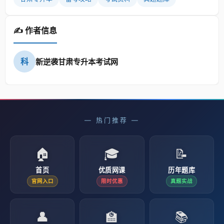
✍️ 作者信息
科
新逆袭甘肃专升本考试网
— 热门推荐 —
🏠
🎓
📝
首页
优质网课
历年题库
官网入口
限时优惠
真题实战
👤
🏫
📚