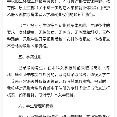
学校招生体检工作指导意见》、人力资源和社会保障部、教
育部、原卫生部《关于进一步规范入学和就业体检项目维护
乙肝表面抗原携带者入学和就业权利的通知》执行。
（二）报考考生须符合专业对身体素质、生理条件的
要求，身体健康，无传染病，无色盲、无色弱和斜视，无各
种残疾。录取学生开学报到后统一安排体检复查，体检复查
不合格的取消入学资格。
五、
学籍注册
已录取的考生，在本科入学报到前未取得高职（专
科）毕业证书或受到处分的，取消其录取资格；退役大学生
士兵未正常退役并取得退役证，取消其录取资格。报到时，
我校将对录取考生教育部电子注册的专科毕业证书信息进行
核实，如不相符，取消专升本入学资格。
六、学生管理和待遇
学生在校期间单独编班，统一着制服，实行准警务化