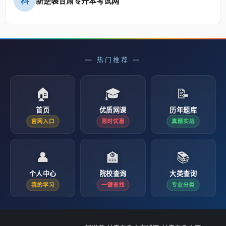
科
新逆袭甘肃专升本考试网
— 热门推荐 —
🏠
🎓
📝
首页
优质网课
历年题库
官网入口
限时优惠
真题实战
👤
🏫
📚
个人中心
院校查询
大类查询
我的学习
一键查找
专业分类