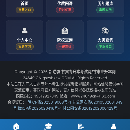
首页
优质网课
历年题库
官网入口
限时优惠
真题实战
👤
🏫
📚
个人中心
院校查询
大类查询
我的学习
一键查找
专业分类
Copyright © 2026
新逆袭·甘肃专升本考试网/甘肃专升本网
24649.CN gszsbksw.COM All Rights Reserved
本站旨在为广大甘肃专升本考生提供报考指导服务，网站信息仅供学习
交流使用，非政府官方网站，官方信息以各院校招办发布为准
客服热线：19312927049 邮箱：www24649cn@163.com
合规资质：
陇ICP备2025019008号-1
甘公网安备62010502001849
号
陇ICP备2025020416号-1
甘公网安备62012202000429号
🏠
🎓
📝
👤