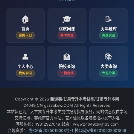
🏠
🎓
📝
首页
优质网课
历年题库
官网入口
限时优惠
真题实战
👤
🏫
📚
个人中心
院校查询
大类查询
我的学习
一键查找
专业分类
Copyright © 2026
新逆袭·甘肃专升本考试网/甘肃专升本网
24649.CN gszsbksw.COM All Rights Reserved
本站旨在为广大甘肃专升本考生提供报考指导服务，网站信息仅供学习
交流使用，非政府官方网站，官方信息以各院校招办发布为准
客服热线：19312927049 邮箱：www24649cn@163.com
合规资质：
陇ICP备2025019008号-1
甘公网安备62010502001849