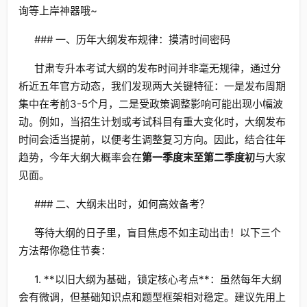
询等上岸神器哦~
### 一、历年大纲发布规律：摸清时间密码
甘肃专升本考试大纲的发布时间并非毫无规律，通过分
析近五年官方动态，我们发现两大关键特征：一是发布周期
集中在考前3-5个月，二是受政策调整影响可能出现小幅波
动。例如，当招生计划或考试科目有重大变化时，大纲发布
时间会适当提前，以便考生调整复习方向。因此，结合往年
趋势，今年大纲大概率会在
第一季度末至第二季度初
与大家
见面。
### 二、大纲未出时，如何高效备考？
等待大纲的日子里，盲目焦虑不如主动出击！以下三个
方法帮你稳住节奏：
1. **以旧大纲为基础，锁定核心考点**：虽然每年大纲
会有微调，但基础知识点和题型框架相对稳定。建议先用上