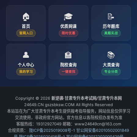
🏠
🎓
📝
首页
优质网课
历年题库
官网入口
限时优惠
真题实战
👤
🏫
📚
个人中心
院校查询
大类查询
我的学习
一键查找
专业分类
Copyright © 2026
新逆袭·甘肃专升本考试网/甘肃专升本网
24649.CN gszsbksw.COM All Rights Reserved
本站旨在为广大甘肃专升本考生提供报考指导服务，网站信息仅供学习
交流使用，非政府官方网站，官方信息以各院校招办发布为准
客服热线：19312927049 邮箱：www24649cn@163.com
合规资质：
陇ICP备2025019008号-1
甘公网安备62010502001849
号
陇ICP备2025020416号-1
甘公网安备62012202000429号