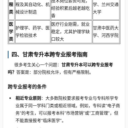
技术岗位薪资可观，
程
程及其自动化、机
学、兰州交通
经验积累后越老越吃
类
械设计制造
大学
香
医
医疗行业刚需，就业
护理学、药学、医
甘肃中医药大
学
稳定，尤其护理学缺
学检验技术
学、河西学院
类
口较大
四、甘肃专升本跨专业报考指南
很多考生关心一个问题：
甘肃专升本可以跨专业报考
吗？
答案是：部分院校允许，但有严格限制。
跨专业报考的条件
相近专业原则
：大多数院校要求报考专业与专科所学专
业属于同一学科门类或相近领域。例如，专科读“电子商
务”的考生，可以报考本科“市场营销”或“工商管理”，但
不能直接报考“临床医学”。