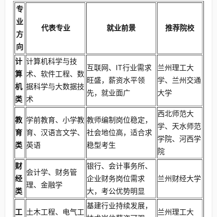
专
业
代表专业
就业前景
推荐院校
方
向
计
计算机科学与技
互联网、IT行业需求
兰州理工大
算
术、软件工程、数
旺盛，薪资水平领
学、兰州交通
机
据科学与大数据技
先，就业面广
大学
类
术
西北师范大
教
学前教育、小学教
教师编制岗位稳定，
学、天水师范
育
育、汉语言文学、
社会地位高，适合求
学院、河西学
类
英语
稳型考生
院
财
银行、会计事务所、
会计学、财务管
经
企业财务岗位需求
兰州财经大学
理、金融学
类
大，考公优势明显
基建行业持续发展，
工
土木工程、电气工
兰州理工大