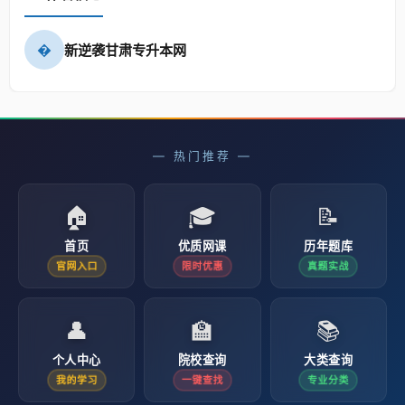
�
新逆袭甘肃专升本网
— 热门推荐 —
🏠
🎓
📝
首页
优质网课
历年题库
官网入口
限时优惠
真题实战
👤
🏫
📚
个人中心
院校查询
大类查询
我的学习
一键查找
专业分类