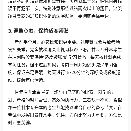
错题本。将错题按知识点分类，每周复盘一次，确保同类错
误不再犯第二次。特别注意那些做错两次以上的题目，这类
题目暴露的是知识体系的深层漏洞，要彻底弄懂弄透。
3. 调整心态，保持适度紧张
考前半个月，心态比知识更重要。过度紧张会导致考场
发挥失常，完全放松则会让复习状态下滑。甘肃专升本考生
在冲刺阶段要保持"适度紧张"的学习状态：每天按计划完成
学习任务，但不过度加码；考前一周开始逐步减少学习强
度，保证充足睡眠；每天进行15-20分钟的深呼吸或轻度运
动，缓解焦虑情绪。
甘肃专升本备考是一场与自己赛跑的比赛。科学的计
划、严格的时间管理、高效的执行力，三者缺一不可。希望
每一位甘肃专升本的考生都能找到适合自己的备考节奏，在
考试中发挥出最佳水平。记住：方向比努力更重要，方法比
时间更关键。