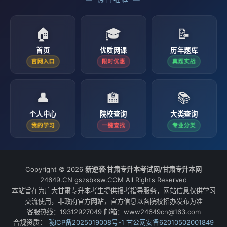
🏠
🎓
📝
首页
优质网课
历年题库
官网入口
限时优惠
真题实战
👤
🏫
📚
个人中心
院校查询
大类查询
我的学习
一键查找
专业分类
Copyright © 2026
新逆袭·甘肃专升本考试网/甘肃专升本网
24649.CN gszsbksw.COM All Rights Reserved
本站旨在为广大甘肃专升本考生提供报考指导服务，网站信息仅供学习
交流使用，非政府官方网站，官方信息以各院校招办发布为准
客服热线：19312927049 邮箱：www24649cn@163.com
合规资质：
陇ICP备2025019008号-1
甘公网安备62010502001849