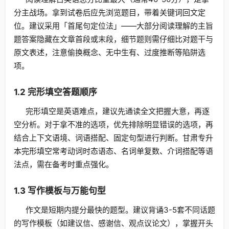
分主战场。拿到试卷后应先浏览题目，带着关键词回文定
位。建议采用「首尾句定位法」——大部分阅读理解的主旨
题答案隐藏在文章首段或末段，细节题则需仔细比对题干与
原文表述，注意偷换概念、无中生有、过度推断等陷阱选
项。
1.2 完形填空答题顺序
完形填空是英语难点，建议先通读全文把握大意，再逐
空分析。对于拿不准的选项，优先排除明显错误的选项，再
结合上下文语境、词语搭配、固定句型进行判断。甘肃专升
本完形填空常考动词时态语态、名词单复数、介词搭配等语
法点，需在备考时重点强化。
1.3 写作模板与万能句型
作文是短期内提分最快的题型。建议背诵3-5套不同话题
的写作模板（如建议信、感谢信、观点议论文），掌握开头