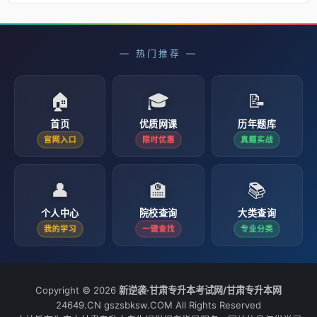
— 热门推荐 —
🏠
🎓
📝
首页
优质网课
历年题库
官网入口
限时优惠
真题实战
👤
🏫
📚
个人中心
院校查询
大类查询
我的学习
一键查找
专业分类
Copyright © 2026
新逆袭·甘肃专升本考试网/甘肃专升本网
24649.CN gszsbksw.COM All Rights Reserved