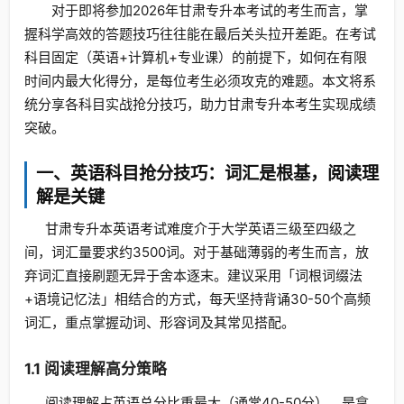
对于即将参加2026年甘肃专升本考试的考生而言，掌
握科学高效的答题技巧往往能在最后关头拉开差距。在考试
科目固定（英语+计算机+专业课）的前提下，如何在有限
时间内最大化得分，是每位考生必须攻克的难题。本文将系
统分享各科目实战抢分技巧，助力甘肃专升本考生实现成绩
突破。
一、英语科目抢分技巧：词汇是根基，阅读理
解是关键
甘肃专升本英语考试难度介于大学英语三级至四级之
间，词汇量要求约3500词。对于基础薄弱的考生而言，放
弃词汇直接刷题无异于舍本逐末。建议采用「词根词缀法
+语境记忆法」相结合的方式，每天坚持背诵30-50个高频
词汇，重点掌握动词、形容词及其常见搭配。
1.1 阅读理解高分策略
阅读理解占英语总分比重最大（通常40-50分），是拿