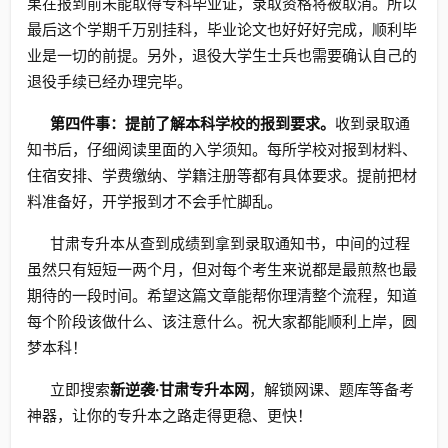
果在报到前未能取得专科毕业证，录取资格将被取消。所以
最后这个学期千万别挂科，毕业论文也好好好完成，顺利毕
业是一切的前提。另外，退役大学生士兵也需要确认自己的
退役手续已经办理完毕。
第四件事：提前了解本科学校的报到要求。
收到录取通
知书后，仔细阅读里面的入学须知。每所学校对报到材料、
住宿安排、学费缴纳、学籍注册等都有具体要求。提前把材
料准备好，开学报到才不会手忙脚乱。
甘肃专升本从查到成绩到拿到录取通知书，中间的过程
虽然只有短短一两个月，但对每个考生来说都是最煎熬也最
期待的一段时间。希望这篇文章能帮你理清整个流程，知道
每个阶段该做什么、该注意什么。祝大家都能顺利上岸，圆
梦本科！
立即搜索
新逆袭·甘肃专升本网
，解锁网课、题库等备考
神器，让你的专升本之路走得更稳、更快！