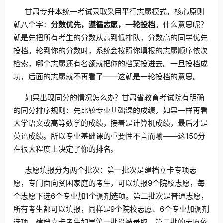
甘肃专升本统一考试录取采用平行志愿模式，核心原则
就八个字：
分数优先，遵循志愿，一轮投档
。什么意思呢？
就是先把所有考生的分数从高到低排队，分数高的同学优先
投档。轮到你的分数时，系统会按照你填报的志愿顺序依次
检索，哪个志愿还有名额就把你的档案投进去。一旦投档成
功，后面的志愿就不再看了——这就是一轮投档的意思。
如果出现同分的情况怎么办？甘肃省教育考试院有明确
的同分排序规则：先比较专业基础课的成绩，如果一样再看
大学语文或高等数学的成绩，接着是计算机成绩，最后才是
英语成绩。所以专业基础课的重要性不言而喻——这150分
在很大程度上决定了你的排名。
志愿填报分为两个批次：第一批次是建档立卡专项志
愿，专门面向贫困家庭的考生，可以填报9个院校志愿，每
个志愿下选6个专业加1个调剂选项。第二批次是普通志愿，
所有考生都可以填报，同样是9个院校志愿、6个专业加调剂
选项。建档立卡考生如果第一批没被录取，第二批的志愿依