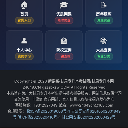
🏠
🎓
📝
首页
优质网课
历年题库
官网入口
限时优惠
真题实战
👤
🏫
📚
个人中心
院校查询
大类查询
我的学习
一键查找
专业分类
Copyright © 2026
新逆袭·甘肃专升本考试网/甘肃专升本网
24649.CN gszsbksw.COM All Rights Reserved
本站旨在为广大甘肃专升本考生提供报考指导服务，网站信息仅供学习
交流使用，非政府官方网站，官方信息以各院校招办发布为准
客服热线：19312927049 邮箱：www24649cn@163.com
合规资质：
陇ICP备2025019008号-1
甘公网安备62010502001849
号
陇ICP备2025020416号-1
甘公网安备62012202000429号