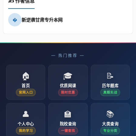
✍️ 作者信息
�
新逆袭甘肃专升本网
— 热门推荐 —
🏠
🎓
📝
首页
优质网课
历年题库
官网入口
限时优惠
真题实战
👤
🏫
📚
个人中心
院校查询
大类查询
我的学习
一键查找
专业分类