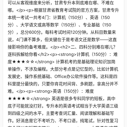
可以从客观维度来分析，甘肃专升本到底难在哪、不难在
哪。</p><p>根据甘肃省教育考试院的官方方案，甘肃专升
本统一考试一共考4门：计算机（150分）、英语（150
分）、大学语文或高等数学（150分）、专业基础（150
分），总分600分。每科考试时间120分钟。从科目数量来
说，4门课不算多，但关键在于是考语文还是数学——这直
接影响你的备考难度。</p><h2>二、四科分别难在哪儿？
逐科拆解给你看</h2><p><strong>计算机（150分）：难
度★★★☆☆</strong> 计算机考的是基础理论知识加简
单操作，不涉及编程。大部分考点是记忆型的，比如计算机
发展史、操作系统基础、Office办公软件操作等。这科是四
科里提分最快的，只要你肯花时间背、多刷题，拿高分并不
难。</p><p><strong>英语（150分）：难度
★★★★☆</strong> 英语是很多专科同学的短板，高中
底子可能就没打好。专升本的英语考试相当于大学英语三级
到四级之间的水平，主要考查词汇量、阅读理解和基础写
作。好消息是它不考听力、不考口语，纯笔试，针对性复习