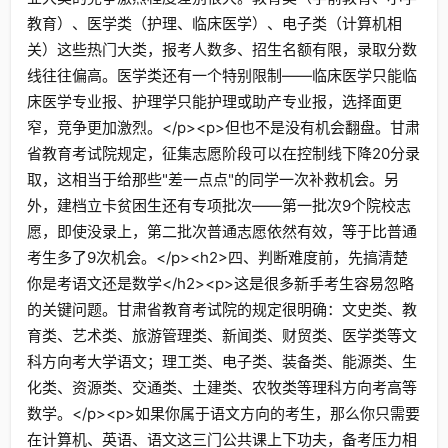
教育）、医学类（护理、临床医学）、电子类（计算机相
关）这些热门大类，报考人数多、招生名额有限，录取分数
线往往偏高。医学类还有一个特别限制——临床医学只能临
床医学专业报、护理学只能护理或助产专业报，选择面更
窄，竞争更加激烈。</p><p>但也不是没有机会翻盘。甘肃
省教育考试院规定，征集志愿阶段可以在控制线下降20分录
取，这相当于给那些"差一点点"的同学一次补救机会。另
外，建档立卡贫困生还有专项批次——第一批次9个院校志
愿，即使没录上，第二批次普通志愿依然有效，等于比普通
考生多了9次机会。</p><h2>四、判断难度前，先搞清楚
你是考语文还是数学</h2><p>这是很多新手考生容易忽略
的关键问题。甘肃省教育考试院的规定很明确：文史类、教
育类、艺术类、旅游管理类、新闻类、财贸类、医学类等文
科方向考大学语文；理工类、电子类、装备类、能源类、生
化类、资源类、交通类、土建类、农牧类等理科方向考高等
数学。</p><p>如果你属于语文方向的考生，那么你只需要
在计算机、英语、语文这三门公共课上下功夫，备考压力相