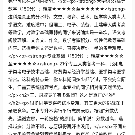
完全可以在短期内提分。</p><p><strong>大学语文/高等
数学（150分）：难度★★★★☆至★★★★★</strong>
这科是真正的分水岭。文史、教育、艺术、医学等大类考大
学语文，难度适中；但理工、电子、装备、土建等大类考高
等数学，对数学基础薄弱的同学来说确实是一道坎。语文考
阅读理解、文言文、作文，数学考微积分、线性代数等基础
内容。选择考语文还是数学，直接决定你一半的备考难度。
</p><p><strong>专业基础（150分）：难度★★★☆☆
至★★★★☆</strong> 21个专业大类各考一科，比如电
子类考电子技术基础、财贸类考经济学基础、医学类考医学
综合。这科的特点是：你专科期间多少都学过，不会完全陌
生，但需要系统梳理考点。本专业的同学相对有天然优势。
</p><h2>三、录取竞争有多激烈？这才是真正的"难"
</h2><p>很多同学觉得考试本身难，其实更大的挑战在于
录取竞争。甘肃专升本实行平行志愿录取，按照"分数优
先，遵循志愿，一轮投档"的原则。简单说：分数越高，选
择越多；分数不够，志愿填得再好也没用。</p><p>不同专
业大类的竞争激烈程度差别很大。教育类（学前教育、小学