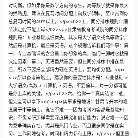
对均衡。但如果你是数学方向的考生，高等数学就是你最大
的拦路虎，建议在复习时间分配上向数学倾斜，至少占到你
总复习时间的40%以上。</p><h2>五、同分排序规则：细
节决定能不能上岸</h2><p>甘肃省教育考试院的同分排序
规则是：专业基础成绩优先，其次是大学语文或高等数学，
然后是计算机，最后是英语。这个规则告诉我们两件事：第
一，专业基础课的含金量比你想象的高，临门一脚时它就是
决定因素；第二，英语虽然重要，但在同分排序中排在最
后，所以不要把全部精力砸在英语上，要均衡分配。</p>
<p>所以备考策略上，建议你的重要性排序是：专业基础 ≥
大学语文/高数 > 计算机 ≥ 英语。不要偏科，每一分都可能
是你上岸的关键。</p><h2>六、给你一个真实结论：难，
但完全可以拿下</h2><p>实事求是地说：甘肃专升本的难
度属于中等偏上。说它不难——因为考试内容都是基础知
识，不像考研那样需要深度研究和创新能力；说它难——因
为竞争确实存在，尤其是热门专业，而且很多同学是在实
习、工作间隙备考，时间和精力都有上限。</p><p>但更重