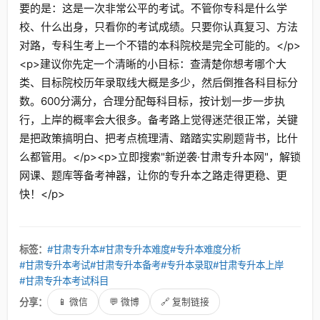
要的是：这是一次非常公平的考试。不管你专科是什么学
校、什么出身，只看你的考试成绩。只要你认真复习、方法
对路，专科生考上一个不错的本科院校是完全可能的。</p>
<p>建议你先定一个清晰的小目标：查清楚你想考哪个大
类、目标院校历年录取线大概是多少，然后倒推各科目标分
数。600分满分，合理分配每科目标，按计划一步一步执
行，上岸的概率会大很多。备考路上觉得迷茫很正常，关键
是把政策搞明白、把考点梳理清、踏踏实实刷题背书，比什
么都管用。</p><p>立即搜索"新逆袭·甘肃专升本网"，解锁
网课、题库等备考神器，让你的专升本之路走得更稳、更
快！</p>
标签：
#甘肃专升本
#甘肃专升本难度
#专升本难度分析
#甘肃专升本考试
#甘肃专升本备考
#专升本录取
#甘肃专升本上岸
#甘肃专升本考试科目
分享：
📱 微信
💬 微博
🔗 复制链接