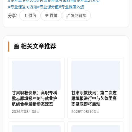
#专升本专业大类
#甘肃专升本考试科目
#专升本21大类
#专业课复习方法
#专业课分值
#专业课怎么选
分享：
📱 微信
💬 微博
🔗 复制链接
📰 相关文章推荐
甘肃职教快讯：高职专科
甘肃职教快讯：第二次志
批志愿填报冲刺与就业护
愿填报进行中与艺体类高
航组合拳最新动态速览
职录取即将启动
2026年08月05日
2026年08月03日