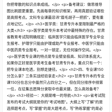
你把零散的知识点串成线。</p> <p>备考建议：做思维导
图比刷题更重要。先画每章的知识框架，再用真题验证哪些
是高频考点。文科专业课最忌讳"眉毛胡子一把抓"，要有重
点地记忆。</p> <h3>医学类：甘肃专升本里限制最严格的
大类</h3> <p>医学类是专升本考试中最特殊的存在。甘肃
省教育考试院明确规定：临床医学只能由临床医学专业毕业
生报考、护理学只能由护理或助产专业报考、中医学只能由
中医药类专业报考。一对一锁定，无任何操作空间。</p>
<p>医学类专业课的特点是专业壁垒极高、知识体系庞大。
如果你正好是医学类考生备考甘肃专升本，重点只有一个：
把专业课本吃透，别想走捷径。</p> <h2>四、专业课150
分怎么拿？三条实战经验拿走</h2> <p>甘肃专升本的专业
课150分在总分中虽然只占四分之一，但在同分排序中排第
一位，在征集志愿降分录取中也最关键。怎么高效备考？
</p> <h3>经验一：大纲是唯一的导航</h3> <p>省考试院
发布的考试大纲就是你的"考试地图"。大纲上写"了解"的是
选择题考点，写"掌握"的是大题考点，写"熟练掌握"的是必