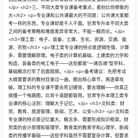
</p> <h2>三、不同大类专业课备考重点，差别比你想象的
大</h2> <p>专业课和公共课最大的不同是：公共课大家都
考一样的东西，专业课却是千人千面。甘肃专升本不同大类
之间的备考策略和难度差异非常大，不能一概而论。</p>
<h3>理工类：电子、装备、土建、生化、资源、交通、能
源、农牧</h3> <p>理工类专业课的特点是逻辑性强、计算
多、需要理解原理。电子类的计算机基础、土建类的力学和
构造、装备类的电工电子——这些都是"一通百通"型学科，
基础概念打牢了后面就顺。</p> <p>备考建议：先把考试
大纲里要求的教材目录过一遍，圈出核心章节，再逐章攻
破。理工科的专业课不要去死记硬背，要去理解——你真正
搞懂一个电路图，比背十道题都管用。甘肃专升本理工类专
业课的核心法则：理解大于记忆。</p> <h3>文科类：财
贸、教育、旅游管理、新闻、艺术、公安</h3> <p>文科类
专业课的特点是记忆量大、概念多、需要形成知识框架。财
贸类的会计原理和管理学、教育类的教育学和心理学、新闻
类的传播学基础——这些学科虽然不需要复杂计算，但要求