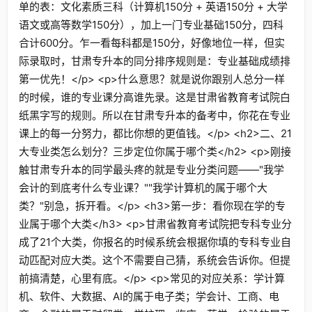
单的表：文化素质三科（计算机150分 + 英语150分 + 大学
语文或高等数学150分），加上一门专业基础150分，四科
合计600分。乍一看每科都是150分，好像地位一样，但实
际录取时，甘肃专升本的同分排序规则是：专业基础成绩排
第一优先！</p> <p>什么意思？就是说你跟别人总分一样
的时候，谁的专业课分高谁先录。这是甘肃省教育考试院白
纸黑字写的规则。所以在甘肃专升本的备考中，你花在专业
课上的每一分努力，都比你想的更值钱。</p> <h2>二、21
大专业类怎么划分？三步定位你属于哪个类</h2> <p>刚接
触甘肃专升本的同学最头疼的就是专业分类问题——"我学
会计的到底考什么专业课？""我学计算机的属于哪个大
类？"别急，拆开看。</p> <h3>第一步：看你现在学的专
业属于哪个大类</h3> <p>甘肃省教育考试院把专科专业分
成了21个大类，你报名的时候系统会根据你填的专科专业自
动匹配对应大类。这个不需要自己猜，系统会告诉你。但提
前搞清楚，心里有底。</p> <p>常见的对应关系：学计算
机、软件、大数据、AI的属于电子类；学会计、工商、电