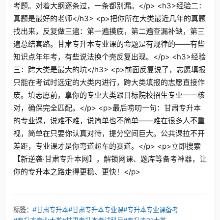
考题。对着大纲逐条过，一条都别漏。</p> <h3>经验二：
真题是最好的老师</h3> <p>把你所在大类最近几年的真题
找出来，反复做三遍：第一遍摸底，第二遍查漏补缺，第三
遍总结套路。甘肃专升本专业课的命题是有规律的——有些
知识点年年考，有些说法换个壳反复出现。</p> <h3>经验
三：跨大类是最大的坑</h3> <p>前面反复说了，志愿填报
只能在考试时选定的大类内进行，跨大类填报的志愿直接作
废。填志愿前，拿你的专业大类跟目标院校招生专业一一核
对，确保完全匹配。</p> <p>最后唠叨一句：甘肃专升本
的专业课，说难不难，说简单也不简单——难在很多人不重
视，简单在只要你认真对待，提分空间巨大。公共课拉不开
差距，专业课才是你弯道超车的赛道。</p> <p>立即搜索
【新逆袭·甘肃专升本网】，解锁网课、题库等备考神器，让
你的专升本之路走得更稳、更快！</p>
标签：
#甘肃专升本
#甘肃专升本专业课
#专升本专业课备考