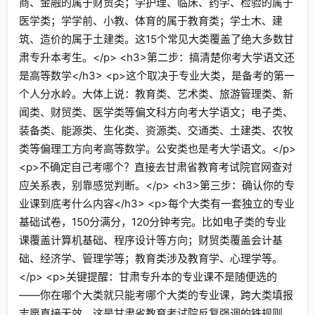
商、金融的属于财贸类；学护理、临床、药学、检验的属于
医学类；学学前、小教、体育的属于教育类；学土木、建
筑、造价的属于土建类。这15个常见大类覆盖了绝大多数甘
肃专升本考生。</p> <h3>第二步：搞清楚你考大学语文还
是高等数学</h3> <p>这个取决于专业大类，是备考的第一
个人分水岭。大体上说：教育类、艺术类、旅游管理类、新
闻类、财贸类、医学类等偏文科方向考大学语文；电子类、
装备类、能源类、生化类、资源类、交通类、土建类、农牧
类等偏理工方向考高等数学。公安类也是考大学语文。</p>
<p>不确定自己考哪个？直接去甘肃省教育考试院官网查对
应关系表，别靠感觉判断。</p> <h3>第三步：确认你的专
业课到底考什么内容</h3> <p>每个大类有一套独立的专业
基础试卷，150分满分，120分钟考完。比如电子类的专业
课覆盖计算机基础、程序设计等方向；财贸类覆盖会计基
础、经济学、管理学等；教育类涉及教育学、心理学等。
</p> <p>关键提醒：甘肃专升本的专业课不是随便选的
——你在哪个大类就只能考哪个大类的专业课，跨大类填报
志愿直接无效。这是甘肃省教育考试院反复强调的铁规则。