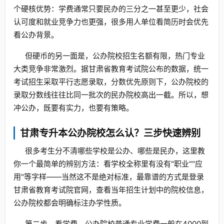
个硬核优势：学费通常只要民办的三分之一甚至更少，社会
认可度和就业竞争力也更强，很多用人单位看简历时会优先
看公办背景。
但硬币的另一面是，公办院校招生名额有限，热门专业
大类竞争非常激烈。据甘肃省教育考试院公布的数据，统一
考试招生采取平行志愿录取，分数优先原则下，公办院校的
录取分数线往往比同一批次的民办院校高出一截。所以，想
冲公办，既要有实力，也要有策略。
甘肃专升本公办院校怎么认？三步快速辨别
很多考生分不清哪些学校是公办、哪些是民办，这里教
你一个最简单的辨别方法：看学校全称里有没有"职业""应
用"等字样——当然这不是绝对标准，最靠谱的方式是登录
甘肃省教育考试院官网，查看当年招生计划中的院校信息，
公办院校都会明确标注办学性质。
第二步，看学费。公办院校普通专业学费一般在4000到