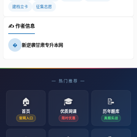
建档立卡
征集志愿
✍️ 作者信息
�
新逆袭甘肃专升本网
— 热门推荐 —
🏠
🎓
📝
首页
优质网课
历年题库
官网入口
限时优惠
真题实战