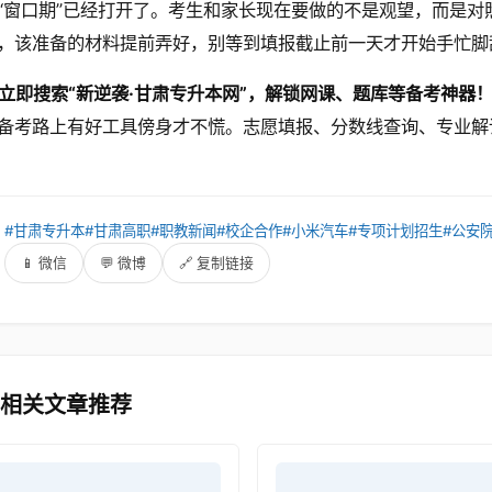
“窗口期”已经打开了。考生和家长现在要做的不是观望，而是
，该准备的材料提前弄好，别等到填报截止前一天才开始手忙脚
立即搜索“新逆袭·甘肃专升本网”，解锁网课、题库等备考神器
备考路上有好工具傍身才不慌。志愿填报、分数线查询、专业解
：
#甘肃专升本
#甘肃高职
#职教新闻
#校企合作
#小米汽车
#专项计划招生
#公安
：
📱 微信
💬 微博
🔗 复制链接
 相关文章推荐