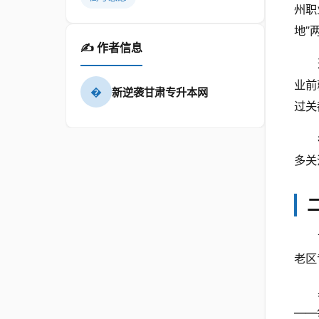
州职
地”
✍️ 作者信息
业前
�
新逆袭甘肃专升本网
过关
多关
老区
——