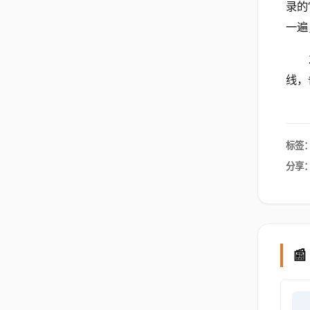
录的
一遍
线，
标签
分享
