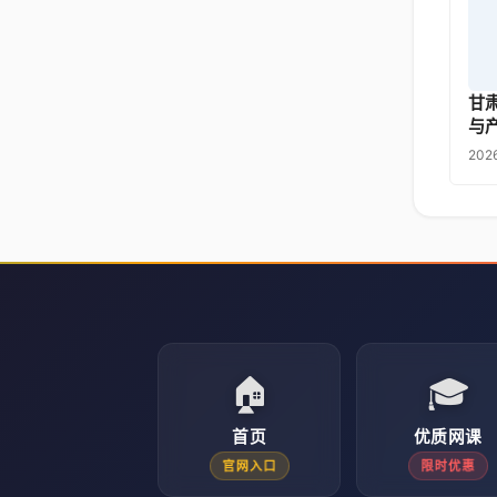
甘
与
202
🏠
🎓
首页
优质网课
官网入口
限时优惠