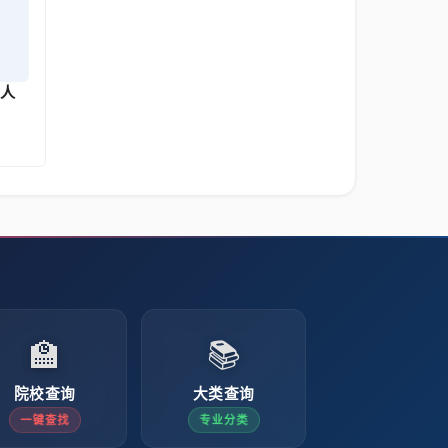
8人
🏫
📚
院校查询
大类查询
一键查找
专业分类