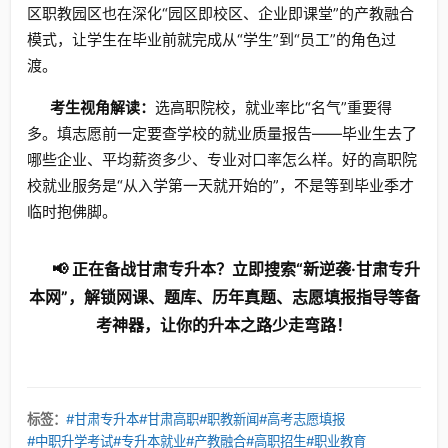
区职教园区也在深化“园区即校区、企业即课堂”的产教融合
模式，让学生在毕业前就完成从“学生”到“员工”的角色过
渡。
考生视角解读：
选高职院校，就业率比“名气”重要得
多。填志愿前一定要查学校的就业质量报告——毕业生去了
哪些企业、平均薪资多少、专业对口率怎么样。好的高职院
校就业服务是“从入学第一天就开始的”，不是等到毕业季才
临时抱佛脚。
📢 正在备战甘肃专升本？立即搜索“新逆袭·甘肃专升
本网”，解锁网课、题库、历年真题、志愿填报指导等备
考神器，让你的升本之路少走弯路！
标签：
#甘肃专升本
#甘肃高职
#职教新闻
#高考志愿填报
#中职升学考试
#专升本就业
#产教融合
#高职招生
#职业教育