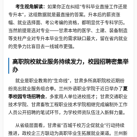
考生视角解读：
如果你正在纠结“专科毕业直接工作还是
专升本”，这组数据就是最直接的答案。升本后的薪资涨
幅、就业选择面、考公考编的资格，都明显优于专科学历。
当然前提是选对专业——甘肃本地的医学、土建、装备制造
等支柱产业对专升本毕业生的需求缺口最大，留在省内就业
的竞争力比盲目去一线城市更强。
高职院校就业服务持续发力，校园招聘密集举
办
就业是职业教育的“生命线”，甘肃多所高职院校近期纷
纷亮出就业服务组合拳。兰州外语职业学院于近日举办了
夏
季校园专场招聘会
，多家用人单位进校揽才；甘肃交通职业
技术学院、甘肃畜牧工程职业技术学院相继完成编制外工作
人员公开招聘的笔试环节，为学校师资队伍注入新鲜力量。
从省级层面看，甘肃省“百城千校万企促就业”行动持续
推进，政校企三方联动为高职毕业生拓展就业渠道。兰州新