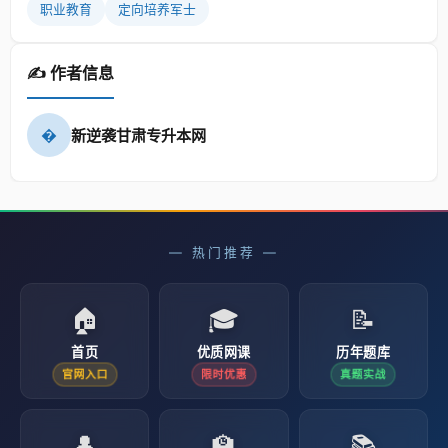
职业教育
定向培养军士
✍️ 作者信息
�
新逆袭甘肃专升本网
— 热门推荐 —
🏠
🎓
📝
首页
优质网课
历年题库
官网入口
限时优惠
真题实战
👤
🏫
📚