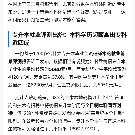
在网上查三天资料都管用。尤其对分数在本科线附近的考生
来说，是选一个普通本科还是选一个好高职的好专业——这
种纠结只有跟招生老师聊完才能有答案。
专升本就业评测出炉：本科学历起薪高出专科
近四成
一份基于1200多名甘肃专升本毕业生调研样本的
就业前
景评测报告
近日发布，数据相当有说服力：甘肃统招专升本
毕业生的平均起薪为
5680元/月
，而专科毕业生平均起薪为
4120元/月，差距高达37.8%。其中医学类专升本毕业生起
薪最高，达6230元/月；理工类紧随其后，为5950元/月。
更让人放心的是，68%的甘肃本地规模以上企业在管理
岗和技术岗招聘中将统招专升本学历
与全日制本科同等对
待
，仅12%的外资或高端研发岗位会标注“高考统招全日制”
限制。在公考和事业单位招聘中，专升本毕业生与普通本科
生的报考资格通过率几乎持平（89%对91%）。