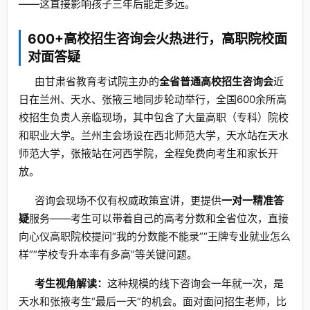
——这直接影响孩子三年后能走多远。
600+高校招生咨询会火热进行，高职院校面
对面答疑
由甘肃省教育考试院主办的
全省普通高校招生咨询会
近
日在兰州、天水、张掖三地同步轮动举行，全国600余所高
校招生负责人亲临现场，其中包含了大量高职（专科）院校
和职业大学。兰州主会场设在西北师范大学，天水站在天水
师范大学，张掖站在河西学院，全程免费向考生和家长开
放。
咨询会现场不仅有权威政策宣讲，更提供
一对一精准答
疑
服务——考生可以带着自己的高考分数和全省位次，直接
向心仪高职院校提问“我的分数能不能录”“王牌专业就业怎么
样”“学校专升本率有多高”等关键问题。
考生视角解读：
这种规模的线下咨询会一年就一次，是
天水和张掖考生“最后一天”的机会。面对面问招生老师，比