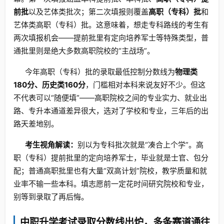
前批
以及艺体类批次；第二次填报则覆盖
高职（专科）批
和
艺体类高职（专科）批。这意味着，想走专科路线的考生有
两次填报机会——提前批里有定向培养军士等特殊类型，普
通批里则是绝大多数高职院校的“主战场”。
今年高职（专科）批的录取最低控制分数线为
物理类
180分、历史类160分
，门槛相对本科来说友好不少。但这
不代表可以“随便填”——高职院校之间的专业实力、就业出
路、专升本通道差异很大，选对了学校和专业，三年后的出
路天差地别。
考生视角解读：
别以为专科批次就是“凑合上个学”。高
职（专科）提前批里的定向培养军士，毕业就是士官、包分
配；普通高职批里也有大量“双高计划”院校，教学质量和就
业率不输一些本科。填志愿前一定花时间研究院校和专业，
别等到录取了再后悔。
中职升学考试录取分数线出炉，多条赛道通往