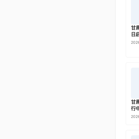
甘
日
202
甘
行
20