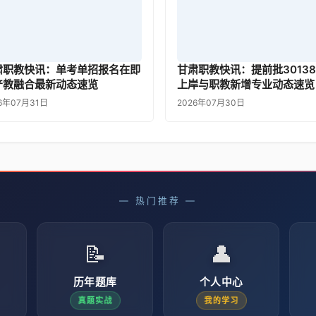
肃职教快讯：单考单招报名在即
甘肃职教快讯：提前批3013
产教融合最新动态速览
上岸与职教新增专业动态速览
6年07月31日
2026年07月30日
— 热门推荐 —
📝
👤
历年题库
个人中心
真题实战
我的学习