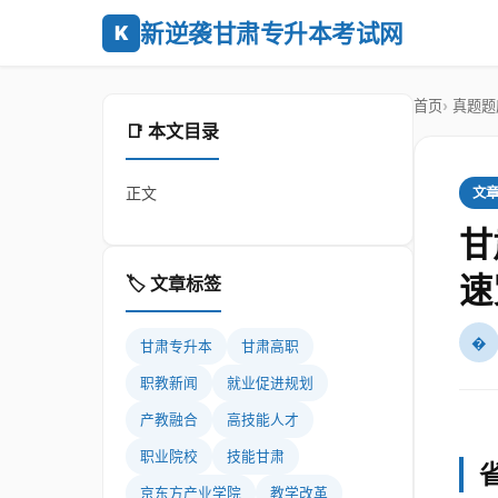
新逆袭甘肃专升本考试网
K
首页
真题题
📑 本文目录
正文
文
甘
速
🏷️ 文章标签
�
甘肃专升本
甘肃高职
职教新闻
就业促进规划
产教融合
高技能人才
职业院校
技能甘肃
京东方产业学院
教学改革