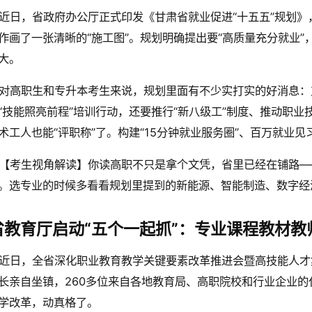
近日，省政府办公厅正式印发《甘肃省就业促进“十五五”规划
作画了一张清晰的“施工图”。规划明确提出要“高质量充分就业
大。
对高职生和专升本考生来说，规划里面有不少实打实的好消息：
“技能照亮前程”培训行动，还要推行“新八级工”制度、推动职
术工人也能“评职称”了。构建“15分钟就业服务圈”、百万就业
【考生视角解读】你读高职不只是拿个文凭，省里已经在铺路—
。选专业的时候多看看规划里提到的新能源、智能制造、数字经
省教育厅启动“五个一起抓”：专业课程教材教
近日，全省深化职业教育教学关键要素改革推进会暨高技能人才
长亲自坐镇，260多位来自各地教育局、高职院校和行业企业
学改革，动真格了。