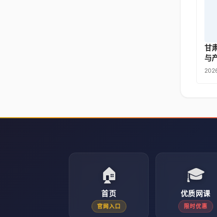
甘
与
202
🏠
🎓
首页
优质网课
官网入口
限时优惠