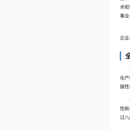
术和
事业
企业
化产
操性
性新
过八