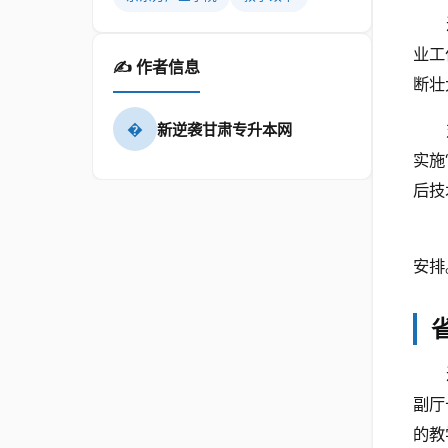
业工
✍️ 作者信息
断壮
�
新逆袭甘肃专升本网
实施
后技
安排
副厅
的教