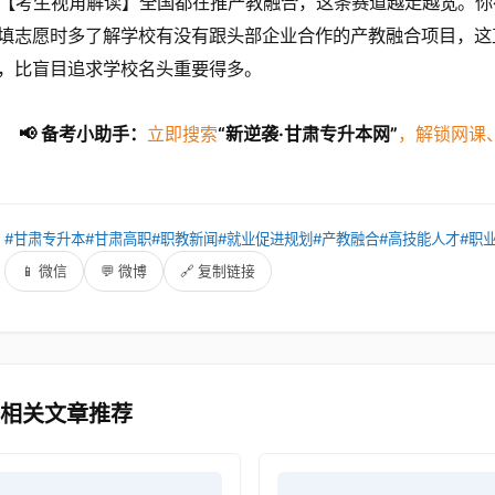
【考生视角解读】全国都在推产教融合，这条赛道越走越宽。你
填志愿时多了解学校有没有跟头部企业合作的产教融合项目，这
，比盲目追求学校名头重要得多。
📢 备考小助手：
立即搜索
“新逆袭·甘肃专升本网”
，解锁网课
：
#甘肃专升本
#甘肃高职
#职教新闻
#就业促进规划
#产教融合
#高技能人才
#职
：
📱 微信
💬 微博
🔗 复制链接
 相关文章推荐