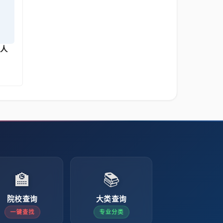
8人
🏫
📚
院校查询
大类查询
一键查找
专业分类