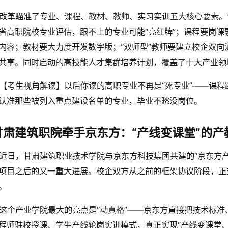
改革瞄准了专业、课程、教材、教师、实习实训五大核心要素。
省高职院校专业评估，跟不上的专业可能“亮红牌”；课程要岗
内容；教材要大力度开发数字版；“双师型”教师要建立校企双
共享。同时启动的高技能人才集群培养计划，覆盖了十大产业领
【考生视角解读】以后你读的高职专业不再是“死专业”——课
认准那些被列入重点建设名单的专业，毕业不愁没岗位。
甘肃建筑职院牵手京东方：“产线变课堂”的产
近日，甘肃建筑职业技术学院与京东方科技集团共建的“京东方
项目之后的又一重大进展。校企双方从之前的框架协议阶段，正
。
这个产业学院最大的亮点是“动真格”——京东方直接把技术标
程师驻校授课、学生产线轮岗实训模式，真正实现“产线变课堂