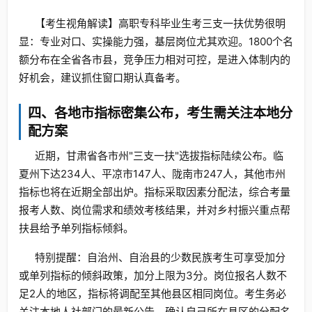
【考生视角解读】高职专科毕业生考三支一扶优势很明
显：专业对口、实操能力强，基层岗位尤其欢迎。1800个名
额分布在全省各市县，竞争压力相对可控，是进入体制内的
好机会，建议抓住窗口期认真备考。
四、各地市指标密集公布，考生需关注本地分
配方案
近期，甘肃省各市州"三支一扶"选拔指标陆续公布。临
夏州下达234人、平凉市147人、陇南市247人，其他市州
指标也将在近期全部出炉。指标采取因素分配法，综合考量
报考人数、岗位需求和绩效考核结果，并对乡村振兴重点帮
扶县给予单列指标倾斜。
特别提醒：自治州、自治县的少数民族考生可享受加分
或单列指标的倾斜政策，加分上限为3分。岗位报名人数不
足2人的地区，指标将调配至其他县区相同岗位。考生务必
关注本地人社部门的最新公告，确认自己所在县区的分配名