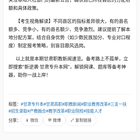
额和具体政策。
【考生视角解读】不同县区的指标差异很大，有的县名
额多、竞争小，有的县名额少、竞争激烈。建议提前了解本
地分配方案，结合自身优势（如少数民族加分、专业对口程
度）制定报考策略，别盲目跟风选岗。
以上就是本期甘肃职教新闻速览。备考路上不孤单，立
即搜索"新逆袭·甘肃专升本网"，解锁网课、题库等备考神
器，助你一战上岸！
标签：
#甘肃专升本
#甘肃高职
#职教新闻
#职业教育改革
#三支一扶
#招生录取
#产教融合
#教学改革
#职业院校
#技能人才
分享：
📱 微信
💬 微博
🔗 复制链接