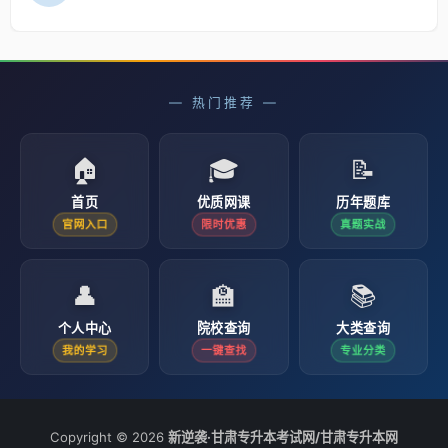
— 热门推荐 —
🏠
🎓
📝
首页
优质网课
历年题库
官网入口
限时优惠
真题实战
👤
🏫
📚
个人中心
院校查询
大类查询
我的学习
一键查找
专业分类
Copyright © 2026
新逆袭·甘肃专升本考试网/甘肃专升本网