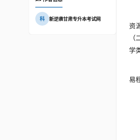
科
新逆袭甘肃专升本考试网
资
（
学
易