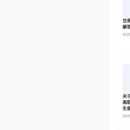
甘
解
202
关
高
生
202