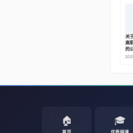
关
高
的
202
🏠
🎓
首页
优质网课