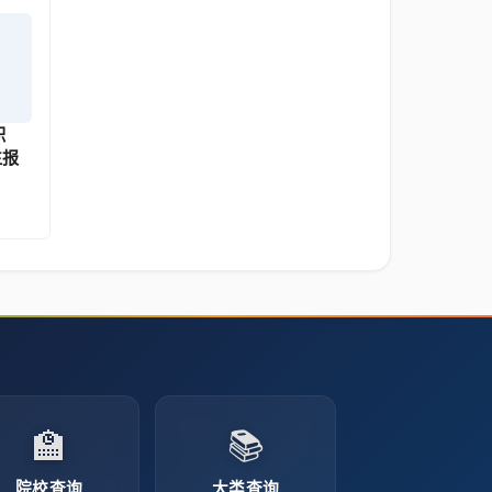
职
生报
🏫
📚
院校查询
大类查询