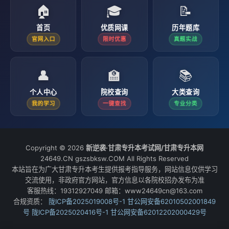
🏠
🎓
📝
首页
优质网课
历年题库
官网入口
限时优惠
真题实战
👤
🏫
📚
个人中心
院校查询
大类查询
我的学习
一键查找
专业分类
Copyright © 2026
新逆袭·甘肃专升本考试网/甘肃专升本网
24649.CN gszsbksw.COM All Rights Reserved
本站旨在为广大甘肃专升本考生提供报考指导服务，网站信息仅供学习
交流使用，非政府官方网站，官方信息以各院校招办发布为准
客服热线：19312927049 邮箱：www24649cn@163.com
合规资质：
陇ICP备2025019008号-1
甘公网安备62010502001849
号
陇ICP备2025020416号-1
甘公网安备62012202000429号