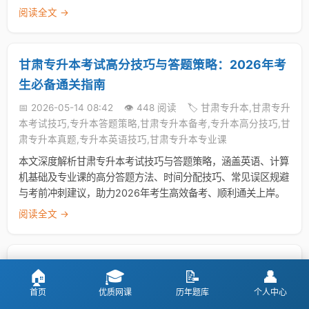
阅读全文 →
甘肃专升本考试高分技巧与答题策略：2026年考
生必备通关指南
📅 2026-05-14 08:42
👁️ 448 阅读
🏷️ 甘肃专升本,甘肃专升
本考试技巧,专升本答题策略,甘肃专升本备考,专升本高分技巧,甘
肃专升本真题,专升本英语技巧,甘肃专升本专业课
本文深度解析甘肃专升本考试技巧与答题策略，涵盖英语、计算
机基础及专业课的高分答题方法、时间分配技巧、常见误区规避
与考前冲刺建议，助力2026年考生高效备考、顺利通关上岸。
阅读全文 →
甘肃专升本考试技巧与答题策略全面解析：2026
🏠
🎓
📝
👤
年高分上岸实战指南
首页
优质网课
历年题库
个人中心