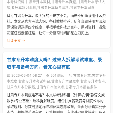
本考试资料,甘肃专升本教材,甘肃专升本真题,甘肃专升本考试大
纲,专升本复习资料,甘肃专升本备考资料,甘肃专升本网课
备考甘肃专升本，最头疼的不是学不会，而是不知道该用什么资
料。本文从官方考试大纲、各科教材推荐、历年真题使用方法和
网课资源选择四个维度，手把手教你找对资料、用对资料，避免
花冤枉钱走冤枉路，让每一分复习时间都花在刀刃上。
阅读全文 →
甘肃专升本难度大吗？过来人拆解考试难度、录
取率与备考方向，看完心里有底
📅 2026-06-04 08:27
👁️ 501 阅读
🏷️ 甘肃专升本,甘肃专升
本难度,甘肃专升本考试科目,甘肃专升本录取率,甘肃专升本备考,
甘肃专升本分数线,甘肃专升本怎么考,甘肃专升本报名条件
甘肃专升本到底难不难？本文从考试科目（计算机/英语/语文或
数学/专业基础）逐科拆解难度，结合甘肃省教育考试院公布的
录取规则、分数线划定标准和征集志愿政策，全面分析真实竞争
态势，并提供英语积累、计算机刷题、专业基础强化等实用备考