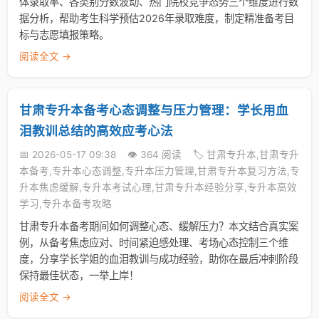
体录取率、各类别分数波动、热门院校竞争态势三个维度进行数
据分析，帮助考生科学预估2026年录取难度，制定精准备考目
标与志愿填报策略。
阅读全文 →
甘肃专升本备考心态调整与压力管理：学长用血
泪教训总结的高效应考心法
📅 2026-05-17 09:38
👁️ 364 阅读
🏷️ 甘肃专升本,甘肃专升
本备考,专升本心态调整,专升本压力管理,甘肃专升本复习方法,专
升本焦虑缓解,专升本考试心理,甘肃专升本经验分享,专升本高效
学习,专升本备考攻略
甘肃专升本备考期间如何调整心态、缓解压力？本文结合真实案
例，从备考焦虑应对、时间紧迫感处理、考场心态控制三个维
度，分享学长学姐的血泪教训与成功经验，助你在最后冲刺阶段
保持最佳状态，一举上岸！
阅读全文 →