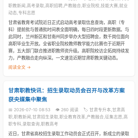
职教新闻,高考录取,高职招聘,产教融合,职业院校,技能大赛,就业
动态,专科志愿
甘肃省教育考试院近日正式启动高考录取信息查询，高职（专
科）提前批与普通批时间表全面明确，每日四时段更新数据。与
此同时，兰州新区和甘南州同步举办大型招聘会，数千岗位面向
高职毕业生开放。全省职业院校教师教学能力比赛也于近期开
赛，五大部门联合推进职教师资升级。高职院校访企拓岗持续发
力，产教融合走向纵深。一文速览近期甘肃职教关键动态。
阅读全文 →
甘肃职教快讯：招生录取动员会召开与改革方案
获央媒集中聚焦
📅 2026-07-10 08:53
👁️ 260 阅读
🏷️ 甘肃专升本,甘肃高
职,职教新闻,甘肃招生录取,职业教育改革,产教融合,征集志愿,高
职专科,录取查询,职教高考
近日，甘肃省高校招生录取工作动员会正式召开，新成立的录取