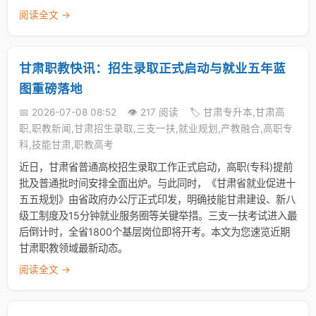
阅读全文 →
甘肃职教快讯：招生录取正式启动与就业五年蓝
图重磅落地
📅 2026-07-08 08:52
👁️ 217 阅读
🏷️ 甘肃专升本,甘肃高
职,职教新闻,甘肃招生录取,三支一扶,就业规划,产教融合,高职专
科,技能甘肃,职教高考
近日，甘肃省普通高校招生录取工作正式启动，高职(专科)提前
批及普通批时间安排全面出炉。与此同时，《甘肃省就业促进十
五五规划》由省政府办公厅正式印发，明确技能甘肃建设、新八
级工制度及15分钟就业服务圈等关键举措。三支一扶考试进入最
后倒计时，全省1800个基层岗位即将开考。本文为您速览近期
甘肃职教领域最新动态。
阅读全文 →