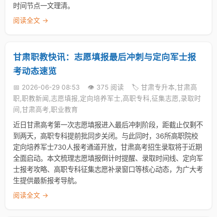
时间节点一文理清。
阅读全文 →
甘肃职教快讯：志愿填报最后冲刺与定向军士报
考动态速览
📅 2026-06-29 08:53
👁️ 375 阅读
🏷️ 甘肃专升本,甘肃高
职,职教新闻,志愿填报,定向培养军士,高职专科,征集志愿,录取时
间,甘肃高考,职业教育
近日甘肃高考第一次志愿填报进入最后冲刺阶段，距截止仅剩不
到两天，高职专科提前批同步关闭。与此同时，36所高职院校
定向培养军士730人报考通道开放，甘肃高考招生录取将于近期
全面启动。本文梳理志愿填报倒计时提醒、录取时间线、定向军
士报考攻略、高职专科征集志愿补录窗口等核心动态，为广大考
生提供最新报考导航。
阅读全文 →