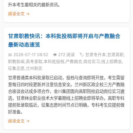
升本考生最相关的最新资讯。
阅读全文 →
甘肃职教快讯：本科批投档即将开启与产教融合
最新动态速览
📅 2026-07-17 08:52
👁️ 272 阅读
🏷️ 甘肃专升本,甘肃高职,
职教新闻,高考录取,本科批投档,产教融合,岗位实习,线上招聘会,
征集志愿,兰州新区
甘肃普通类本科批录取已启动，投档与查询即将开放，考生需留
意每日四时段更新并注意信息安全。兰州新区政企校三方产教融
合座谈会达成多项合作，金川集团面向高职院校启动岗位实习遴
选，甘肃林业职业技术大学暑期线上招聘会即将举办。高职专科
提前批录取临近，征集志愿时间节点已明确，专科考生应提前做
好准备。
阅读全文 →