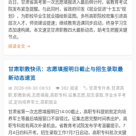
近日，甘肃省高考第一次志愿填报进入最后倒计时，省教育考试
院发布紧急提醒。与此同时，省政府印发《就业促进“十五五”规
划》，为职校毕业生就业描绘新蓝图。多所高职院校密集引进高
层次人才，师资建设提速；继续教育选课同步启动，终身学习生
态加速构建。本文速览甘肃职教四大最新动态，助考生把握关键
节点。
阅读全文 →
甘肃职教快讯：志愿填报明日截止与招生录取最
新动态速览
📅 2026-06-30 08:53
👁️ 362 阅读
🏷️ 甘肃专升本,甘肃高
职,职教新闻,志愿填报,高职专科,征集志愿,招生录取,学业水平考
试,定向培养军士,高职就业
甘肃省第一次志愿填报明日14:00截止，高职专科提前批定向培
养军士等最后填报窗口不容错过。征集志愿完整时间表出炉，高
职专科批有两次补录机会。省教育考试院发布学考温馨提示，7
月4日四科开考。招生录取工作7月7日启动，高职专科批次关键