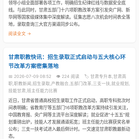
领导小组全面部署各项工作，明确招生纪律红线与数据安全底
线。与此同时，甘肃五部门十六项职教改革方案引发央广网、新
华网等国家级媒体集中深度解读。征集志愿八次机会时间表全落
地，录取查询三大官方渠道同步公布。
阅读全文 →
甘肃职教快讯：招生录取正式启动与五大核心环
节改革方案密集落地
📅 2026-07-09 08:52
👁️ 224 阅读
🏷️ 甘肃专升本,甘肃高
职,职教新闻,招生录取,产教融合,五部门改革,三支一扶,就业规划,
技能甘肃,班主任能力比赛
近日，甘肃省普通高校招生录取工作正式启动，高职专科批次时
间表明确；省教育厅等五部门16项职教改革方案持续引发关注，
中国教育报、央广网等主流平台深度解读；就业促进"十五五"规
划重磅出炉，技能人才发展通道拓宽；班主任能力比赛获奖名单
公布；三支一扶考试进入最后倒计时。一文速览甘肃职教最新动
态。