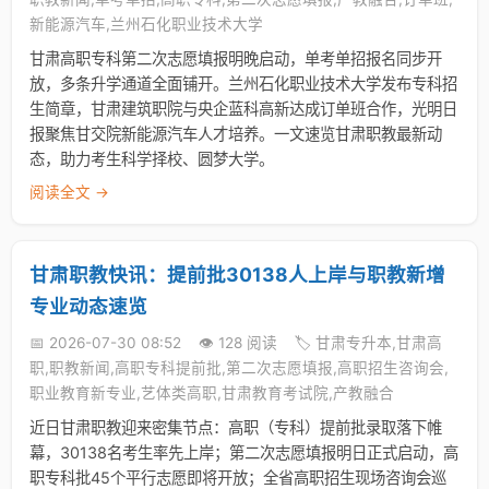
新能源汽车,兰州石化职业技术大学
甘肃高职专科第二次志愿填报明晚启动，单考单招报名同步开
放，多条升学通道全面铺开。兰州石化职业技术大学发布专科招
生简章，甘肃建筑职院与央企蓝科高新达成订单班合作，光明日
报聚焦甘交院新能源汽车人才培养。一文速览甘肃职教最新动
态，助力考生科学择校、圆梦大学。
阅读全文 →
甘肃职教快讯：提前批30138人上岸与职教新增
专业动态速览
📅 2026-07-30 08:52
👁️ 128 阅读
🏷️ 甘肃专升本,甘肃高
职,职教新闻,高职专科提前批,第二次志愿填报,高职招生咨询会,
职业教育新专业,艺体类高职,甘肃教育考试院,产教融合
近日甘肃职教迎来密集节点：高职（专科）提前批录取落下帷
幕，30138名考生率先上岸；第二次志愿填报明日正式启动，高
职专科批45个平行志愿即将开放；全省高职招生现场咨询会巡