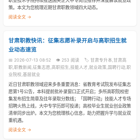
职业技术学院持续推送国央企大中专岗位推荐并深度解读就业政
策。本文为您梳理近期甘肃职教领域四大动态。
阅读全文 →
甘肃职教快讯：征集志愿补录开启与高职招生就
业动态速览
📅 2026-07-13 08:52
👁️ 253 阅读
🏷️ 甘肃专升本,甘肃高
职,职教新闻,征集志愿,高职招生,技能人才,就业政策,国聘行动,职
业院校,基层就业
近日甘肃职教领域迎来多条重要消息：省教育考试院发布征集志
愿第1号公告，本科提前批补录窗口正式开启；多所高职院校密
集发布招生简章及往年录取分数线；「国聘行动」技能人才专场
招聘火热上线，大中专学历即可投递；高校毕业生就业创业政策
清单同步出炉。本文为您梳理核心信息，助力把握升学与就业双
重机遇。
阅读全文 →