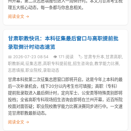
州开幕，第二次志愿填报也进入一周倒计时。本文为甘肃考生梳
理五大核心动态，每一条都与你息息相关。
阅读全文 →
甘肃职教快讯：本科征集最后窗口与高职提前批
录取倒计时动态速览
📅 2026-07-23 08:54
👁️ 171 阅读
🏷️ 甘肃专升本,甘肃高职,
职教新闻,征集志愿,高职专科提前批,招生咨询会,教学能力比赛,
志愿填报,职业院校,录取动态
甘肃本科批第二次征集志愿窗口即将开启，这是今年上本科的最
后一次补录机会，线下20分以内考生也可填报；高职（专科）
提前批录取进入最后倒计时，定向军士、公安类等特殊类别即将
投档；全省高职专科现场招生咨询会即将在兰州开幕，近百所院
校面对面答疑；职业院校教学能力比赛决赛同步进行中。一文速
览甘肃职教最新动态。
阅读全文 →