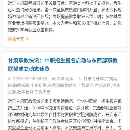
近日甘肃高考录取迎来关键节点：普通类本科批正式投档，考生
已可查询录取结果；第一次征集志愿窗口即将开启；高职专科现
场咨询会全省巡回在即；高职提前批录取进入倒计时；多地基层
就业专场招聘密集举办。本文为考生和家长梳理核心信息，助你
把握升学与就业双重机遇。
阅读全文 →
甘肃职教快讯：中职招生报名启动与东西部职教
联盟成立动态速览
📅 2026-07-18 08:52
👁️ 245 阅读
🏷️ 甘肃专升本,甘肃高
职,职教新闻,中职招生,东西部职业教育,产教融合,兰州新区,中本
贯通,数字教材,职教高考
近日甘肃职教领域迎来多项重磅动态：全省中职统一招生报名系
统正式开通，3+4中本贯通等多通道同步开放；东西部职业教育
课程教材研究基地联盟在甘肃财贸职业学院揭牌成立，开启东西
协作新模式；兰州新区产教联合体召开校企精准对接座谈会，多
家重点企业现场发布用人需求。本文聚焦与甘肃专科、高职、专