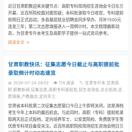
近日甘肃职教迎来关键节点：高职专科现场招生咨询会今日在兰
开幕、近百所院校面对面答疑；本科批录取今日收官，专科提前
批明日正式启动；多县基层就业招聘会同步举办、月补1500元
连发三年；第二次志愿填报进入一周倒计时。本文梳理最新动
态，为甘肃专升本考生及高职学子提供一站式资讯参考。
阅读全文 →
甘肃职教快讯：征集志愿今日截止与高职提前批
录取倒计时动态速览
📅 2026-07-24 08:52
👁️ 176 阅读
🏷️ 甘肃专升本,甘肃高
职,职教新闻,征集志愿,高职专科提前批,招生咨询会,访企拓岗,志
愿填报,产教融合,定向军士
甘肃省本科批第二次征集志愿窗口今日上午即将关闭，这是滑档
考生今年上本科的最后机会。与此同时，高职（专科）提前批录
取两天后正式投档，定向培养军士、公安类院校、免费医学生等
优质专科项目备受关注。近百所高职院校现场招生咨询会明日兰