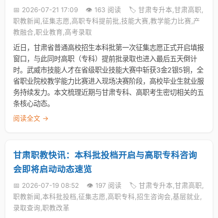
📅 2026-07-21 17:09
👁️ 163 阅读
🏷️ 甘肃专升本,甘肃高职,
职教新闻,征集志愿,高职专科提前批,技能大赛,教学能力比赛,产
教融合,职业教育,高考录取
近日，甘肃省普通高校招生本科批第一次征集志愿正式开启填报
窗口，与此同时高职（专科）提前批录取也进入最后五天倒计
时。武威市技能人才在省级职业技能大赛中斩获3金2银5铜，全
省职业院校教学能力比赛进入现场决赛阶段，高校毕业生就业服
务持续发力。本文梳理近期与甘肃专科、高职考生密切相关的五
条核心动态。
阅读全文 →
甘肃职教快讯：本科批投档开启与高职专科咨询
会即将启动动态速览
📅 2026-07-19 08:52
👁️ 197 阅读
🏷️ 甘肃专升本,甘肃高职,
职教新闻,本科批投档,征集志愿,高职专科,招生咨询会,基层就业,
录取查询,职教改革