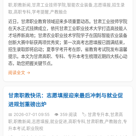
职,职教新闻,甘肃工业技师学院,智能农业装备,志愿填报,招生录
取,高职专科,学考提醒,产教融合
近日，甘肃职业教育领域迎来多项重要动态。甘肃工业技师学院
在天水正式挂牌成立，依托甘肃工业职业技术大学打造高技能人
才培养新高地；甘肃农业职业技术学院学子在国际智能农业装备
创新大赛中斩获两项优秀奖；第一次高考志愿填报已圆满结束，
招生录取即将启动；夏季学考开考在即，省教育考试院发布温馨
提示。本文为甘肃高职、专科、专升本考生梳理近期四大核心动
态，助您把握关键节点。
阅读全文 →
甘肃职教快讯：志愿填报迎来最后冲刺与就业促
进规划重磅出炉
📅 2026-07-01 09:55
👁️ 359 阅读
🏷️ 甘肃专升本,甘肃高
职,职教新闻,志愿填报,就业促进,高职专科,甘肃职教,产教融合,专
升本考试,职业院校