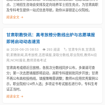
点、三地招生咨询会安排及定向培养军士招生亮点，为甘肃高职
及专科考生提供一站式信息导航，助你从容锁定心仪院校。
阅读全文 →
甘肃职教快讯：高考放榜分数线出炉与志愿填报
即将启动动态速览
📅 2026-06-25 08:53
👁️ 293 阅读
🏷️ 甘肃专升本,甘肃高
职,职教新闻,高考放榜,志愿填报,录取分数线,职业院校,教师AI应
用,NCRE报名,教师资格考试
甘肃高考成绩近日放榜，各批次分数线同步公布，多渠道可查
分；第一次志愿填报即将启动，高职专科提前批同步开放；甘肃
不再公布高校投档线，填报策略需调整；教师AI应用优秀案例公
示，职业院校124件入选；多项证书考试报名进行中，专科生考
证正当时。
阅读全文 →