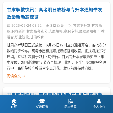
甘肃职教快讯：高考明日放榜与专升本通知书发
放最新动态速览
📅 2026-06-24 08:52
👁️ 312 阅读
🏷️ 甘肃专升本,甘肃高
职,职教新闻,甘肃高考查分,志愿填报,高职专科,录取通知书,产教
融合,职业院校,甘肃教育
甘肃高考明日正式放榜，6月25日12时查分通道开启，各批次分
数线同步公布。高考志愿模拟填报演练刚刚收官，正式填报即将
启动，专科批次将于7月下旬进行。甘肃专升本录取通知书正集
中发放，25所院校时间节点全梳理。此外，下半年NCRE报名进
行中，高职院校产教融合多点开花，就业前景持续向好。
阅读全文 →
甘肃职教快讯：志愿模拟填报收官与多项证书考
🏠
🎓
📝
👤
试报名同步进行
首页
优质网课
历年题库
个人中心
📅 2026-06-23 08:53
👁️ 301 阅读
🏷️ 甘肃专升本,甘肃高