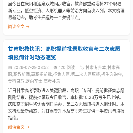
展今日在庆阳和酒泉双城同步收官；教育部重磅增补27个职教
新专业，低空经济、人形机器人等前沿方向首次入列。本文梳理
最新动态，助考生把握每一个关键节点。
阅读全文 →
甘肃职教快讯：高职提前批录取收官与二次志愿
填报倒计时动态速览
📅 2026-07-29 08:52
👁️ 120 阅读
🏷️ 甘肃专升本,甘肃高
职,职教新闻,高职提前批,征集志愿,第二次志愿填报,招生咨询会,
专科录取,定向军士,高考补录
近日甘肃高考录取进入关键阶段，高职（专科）提前批征集志愿
刚刚结束、提前批录取今日收官，本科批10.23万考生已上岸。
庆阳高职招生咨询会明日举办，第二次志愿填报进入倒计时。本
文梳理最新动态，为甘肃专升本及高职考生提供一手资讯与填报
指南。
阅读全文 →