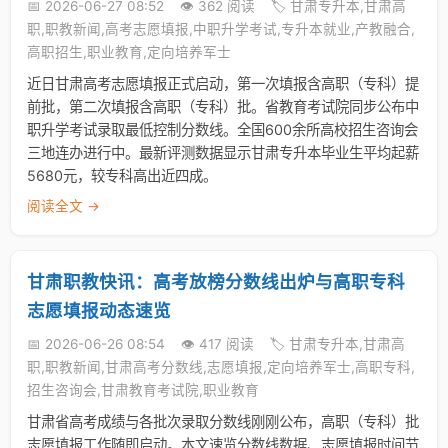
📅 2026-06-27 08:52
👁️ 362 阅读
🏷️ 甘肃专升本,甘肃高
职,职教新闻,高考志愿填报,中职升学考试,专升本就业,产教融合,
高职招生,职业教育,定向培养军士
近日甘肃高考志愿填报正式启动，第一次填报含高职（专科）提
前批，第二次填报含高职（专科）批。省教育考试院同步公布中
职升学考试录取最低控制分数线。全国600余所高校招生咨询会
三地连办进行中。最新评测数据显示甘肃专升本毕业生平均起薪
5680元，较专科高出近四成。
阅读全文 →
甘肃职教快讯：高考放榜分数线出炉与高职专科
志愿填报动态速览
📅 2026-06-26 08:54
👁️ 417 阅读
🏷️ 甘肃专升本,甘肃高
职,职教新闻,甘肃高考分数线,志愿填报,定向培养军士,高职专科,
招生咨询会,甘肃教育考试院,职业教育
甘肃省高考成绩与各批次录取分数线刚刚公布，高职（专科）批
志愿填报工作随即启动。本文速览分数线数据、志愿填报时间节