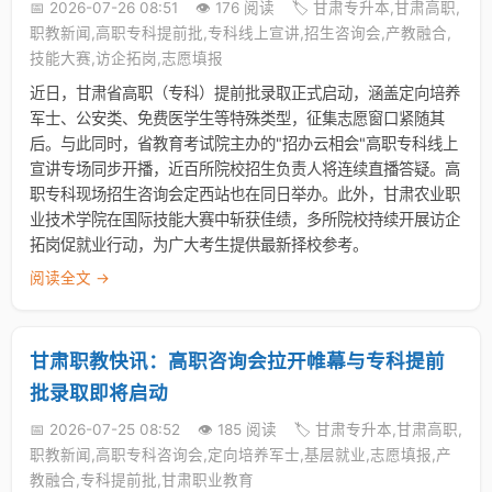
📅 2026-07-26 08:51
👁️ 176 阅读
🏷️ 甘肃专升本,甘肃高职,
职教新闻,高职专科提前批,专科线上宣讲,招生咨询会,产教融合,
技能大赛,访企拓岗,志愿填报
近日，甘肃省高职（专科）提前批录取正式启动，涵盖定向培养
军士、公安类、免费医学生等特殊类型，征集志愿窗口紧随其
后。与此同时，省教育考试院主办的"招办云相会"高职专科线上
宣讲专场同步开播，近百所院校招生负责人将连续直播答疑。高
职专科现场招生咨询会定西站也在同日举办。此外，甘肃农业职
业技术学院在国际技能大赛中斩获佳绩，多所院校持续开展访企
拓岗促就业行动，为广大考生提供最新择校参考。
阅读全文 →
甘肃职教快讯：高职咨询会拉开帷幕与专科提前
批录取即将启动
📅 2026-07-25 08:52
👁️ 185 阅读
🏷️ 甘肃专升本,甘肃高职,
职教新闻,高职专科咨询会,定向培养军士,基层就业,志愿填报,产
教融合,专科提前批,甘肃职业教育