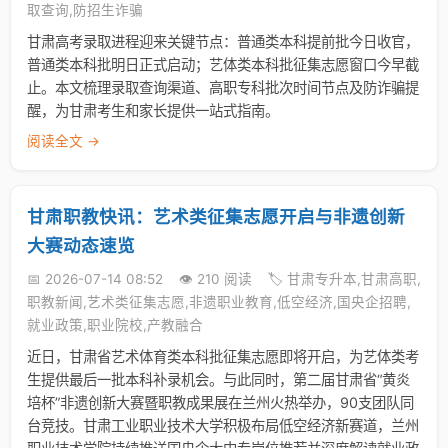
取查询,防招生诈骗
甘肃高考录取进程迎来关键节点：普通类本科提前批今日收官，
普通类本科批明日正式启动；艺体类本科批征集志愿窗口今早截
止。本文梳理录取查询渠道、高职专科批次时间节点及防诈骗提
醒，为甘肃考生和家长提供一站式指南。
阅读全文 →
甘肃职教快讯：艺术类征集志愿开启与非遗创新
大赛动态速览
📅 2026-07-14 08:52
👁️ 210 阅读
🏷️ 甘肃专升本,甘肃高职,
职教新闻,艺术类征集志愿,非遗职业教育,低空经济,国央企招聘,
就业政策,职业院校,产教融合
近日，甘肃省艺术体育类本科批征集志愿即将开启，为艺体类考
生提供最后一批本科补录机会。与此同时，第二届甘肃省“黄炎
培杯”非遗创新大赛暨职教成果展在兰州火热举办，90支团队同
台竞技。甘肃工业职业技术大学积极布局低空经济新赛道，兰州