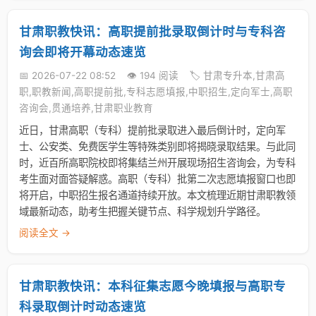
甘肃职教快讯：高职提前批录取倒计时与专科咨
询会即将开幕动态速览
📅 2026-07-22 08:52
👁️ 194 阅读
🏷️ 甘肃专升本,甘肃高
职,职教新闻,高职提前批,专科志愿填报,中职招生,定向军士,高职
咨询会,贯通培养,甘肃职业教育
近日，甘肃高职（专科）提前批录取进入最后倒计时，定向军
士、公安类、免费医学生等特殊类别即将揭晓录取结果。与此同
时，近百所高职院校即将集结兰州开展现场招生咨询会，为专科
考生面对面答疑解惑。高职（专科）批第二次志愿填报窗口也即
将开启，中职招生报名通道持续开放。本文梳理近期甘肃职教领
域最新动态，助考生把握关键节点、科学规划升学路径。
阅读全文 →
甘肃职教快讯：本科征集志愿今晚填报与高职专
科录取倒计时动态速览