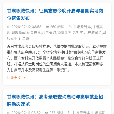
甘肃职教快讯：征集志愿今晚开启与暑期实习岗
位密集发布
📅 2026-07-12 08:53
👁️ 259 阅读
🏷️ 甘肃专升本,甘肃高
职,职教新闻,征集志愿,高考录取,扬帆计划,暑期实习,产教融合,基
层就业,订单班
近日甘肃高考录取持续推进，艺体类提前批录取结束，本科提前
批征集志愿今晚开启；全省多地“扬帆计划”暑期实习岗位密集发
布，面向专科生开放数百个实践机会；校企合作订单班正式开
班，打通从课堂到岗位的全周期育人通道。本文梳理最新动态，
为甘肃专升本及高职考生提供一手资讯。
阅读全文 →
甘肃职教快讯：高考录取查询启动与高职就业招
聘动态速览
📅 2026-07-11 08:52
👁️ 257 阅读
🏷️ 甘肃专升本,甘肃高职,