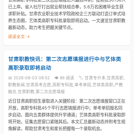
已上岸。省人社厅打出就业帮扶组合拳，5.6万名困难毕业生获
求职补贴。甘肃农业职业技术学院政校企三方联动打造订单式培
养生态圈，艺体类高职专科批录取即将启动。一文速览甘肃职教
最新动态，助力考生把握关键节点。
阅读全文 →
甘肃职教快讯：第二次志愿填报进行中与艺体类
高职录取即将启动
📅 2026-08-03 08:52
👁️ 86 阅读
🏷️ 甘肃专升本,甘肃高职,
职教新闻,甘肃高考志愿,高职专科批,单考单招,艺体类高职,产教
融合,甘肃职教,第二次志愿填报
近日甘肃高职招生录取进入关键阶段：第二次志愿填报窗口正在
开放，高职专科批45个平行志愿填报进行中；单考单招报名同
步启动，面向五类群体提供升学通道；艺体类高职专科批录取即
将开始，征集志愿窗口紧随其后。本文汇总最新动态并附考生视
角解读，帮助甘肃考生和家长把握每一个录取机会。